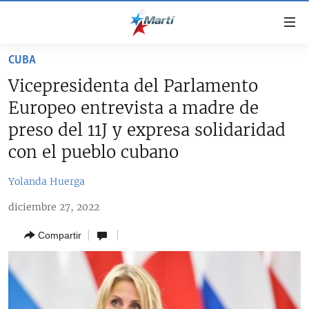
Enlaces
de
accesibilidad
CUBA
TITULARES
Ir
Vicepresidenta del Parlamento
al
CUBA
Europeo entrevista a madre de
contenido
ESTADOS UNIDOS
principal
CUBA
preso del 11J y expresa solidaridad
Ir
AMÉRICA LATINA
con el pueblo cubano
DERECHOS HUMANOS
ESTADOS UNIDOS
a
INMIGRACIÓN
la
#11JCUBA, 5 AÑOS DESPUÉS
AMÉRICA 250
Yolanda Huerga
navegación
MUNDO
INFORME DEL DEPARTAMENTO DE ESTADO DE EEUU
principal
diciembre 27, 2022
SOBRE CUBA
DEPORTES
Ir
Compartir
a
ARTE Y ENTRETENIMIENTO
la
OPINIÓN GRÁFICA
búsqueda
AUDIOVISUALES MARTÍ