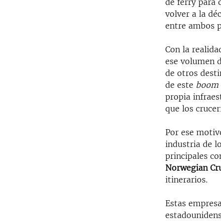
de ferry para o
volver a la dé
entre ambos p
Con la realid
ese volumen de
de otros desti
de este
boo
propia infraes
que los cruce
Por ese motiv
industria de l
principales c
Norwegian Cr
itinerarios.
Estas empresa
estadounidens