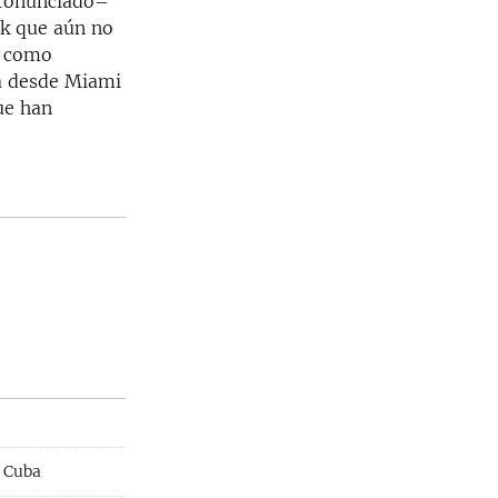
pronunciado–
k que aún no
, como
na desde Miami
ue han
a Cuba