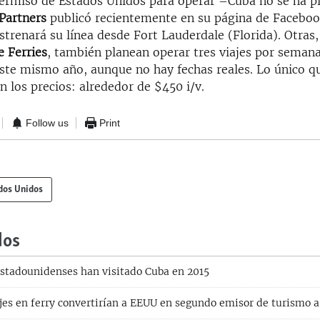
ermiso de Estados Unidos para operar –Cuba no se ha 
Partners
publicó recientemente en su página de Faceboo
strenará su línea desde Fort Lauderdale (Florida). Otras
e Ferries
, también planean operar tres viajes por sema
ste mismo año, aunque no hay fechas reales. Lo único q
n los precios: alrededor de $450 i/v.
Follow us
Print
dos Unidos
dos
stadounidenses han visitado Cuba en 2015
jes en ferry convertirían a EEUU en segundo emisor de turismo 