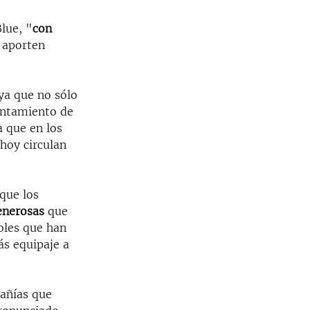
lue, "
con
 aporten
 ya que no sólo
antamiento de
a que en los
hoy circulan
 que los
generosas
que
bles que han
ás equipaje a
pañías que