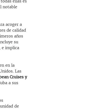
 todas ellas es
al notable
ra acoger a
res de calidad
rimeros años
incluye su
, e implica
en en la
 Unidos. Las
bean Cruises y
Cuba a sus
os
tunidad de