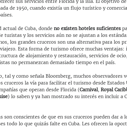
frecer sus servicios entre Florida y la isla. El objetivo de
cada de 1950, cuando existía un flujo turístico y comerci
aíses.
ad actual de Cuba, donde
no existen hoteles suficientes
pa
 turistas y los servicios aún no se ajustan a los estánda
nos, los grandes cruceros son una alternativa para los p
m
viajero. Esta forma de turismo ofrece muchas ventajas: 
tructura de alojamiento y restauración, servicios de ocio
ristas no permanezcan demasiado tiempo en el país.
o, tal y como señala Bloomberg, muchos observadores v
os cruceros la vía para facilitar el turismo desde Estados
ompañías que operan desde Florida (
Carnival
,
Royal Carib
uise
) lo saben y ya han mostrado su interés en incluir a 
s son conscientes de que en sus cruceros pueden dar a l
es todo lo que quizás falte en Cuba. Les ofrecen la opor