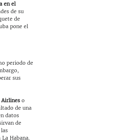
a en el
ades de su
quete de
Cuba pone el
mo periodo de
embargo,
erar sus
 Airlines
o
ultado de una
en datos
sirvan de
 las
a La Habana.