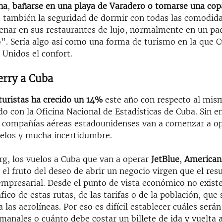
na
,
bañarse en una playa de Varadero o tomarse una cop
o también la seguridad de dormir con todas las comodid
cenar en sus restaurantes de lujo, normalmente en un pa
o". Sería algo así como una forma de turismo en la que 
 Unidos el confort.
erry a Cuba
turistas ha crecido un 14%
este año con respecto al mis
do con la Oficina Nacional de Estadísticas de Cuba. Sin 
 compañías aéreas estadounidenses van a comenzar a op
celos y mucha incertidumbre.
g, los vuelos a Cuba que van a operar
JetBlue
,
American
el fruto del deseo de abrir un negocio virgen que el res
 empresarial. Desde el punto de vista económico no exist
áfico de estas rutas, de las tarifas o de la población, que 
 las aerolíneas. Por eso es difícil establecer cuáles serán
manales o cuánto debe costar un billete de ida y vuelta 