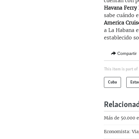
cuentan con p
Havana Ferry 
sabe cuándo e
America Cruis
a La Habana e
establecido so
Compartir
This item is part of
Cuba
Esta
Relaciona
Más de 50.000 e
Economista: Via