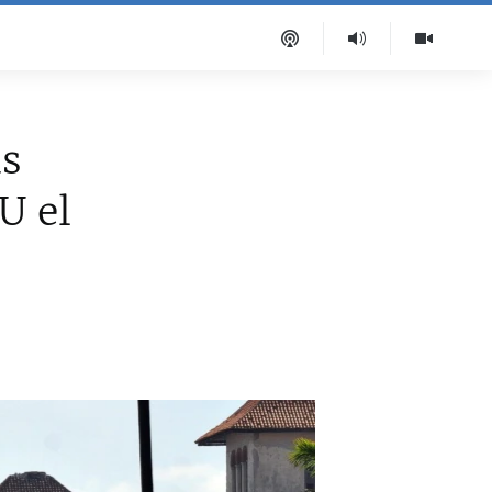
ás
U el