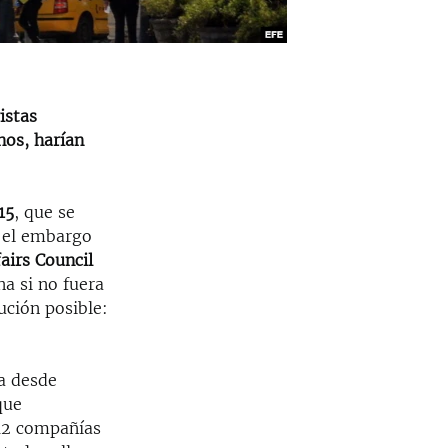
istas
nos, harían
15
, que se
e el embargo
airs Council
a si no fuera
ución posible:
ba desde
que
 12 compañías