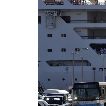
RADIO MARTÍ
ESPECIALES
MULTIMEDIA
ESPECIALES
EDITORIALES
LA REALIDAD DE LA VIVIENDA EN
CUBA
SER VIEJO EN CUBA
KENTU-CUBANO
LOS SANTOS DE HIALEAH
DESINFORMACIÓN RUSA EN
AMÉRICA LATINA
LA INVASIÓN DE RUSIA A UCRANIA