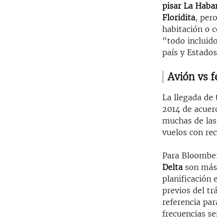
pisar La Haba
Floridita
, per
habitación o 
"todo incluid
país y Estados
Avión vs f
La llegada de
2014 de acuer
muchas de las
vuelos con re
Para Bloomber
Delta
son más 
planificación
previos del tr
referencia para
frecuencias se