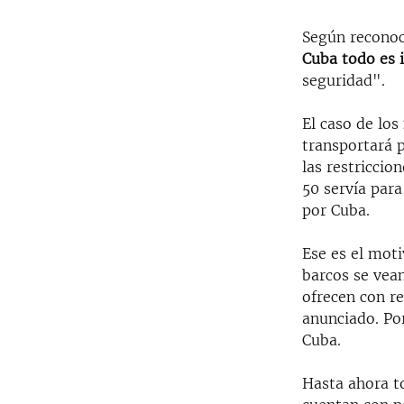
Según reconoce
Cuba todo es i
seguridad".
El caso de los
transportará 
las restriccio
50 servía par
por Cuba.
Ese es el moti
barcos se vean
ofrecen con r
anunciado. Por
Cuba.
Hasta ahora t