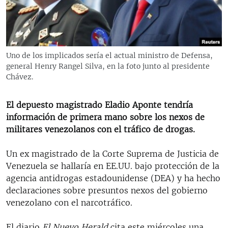
RADIO MARTÍ
ESPECIALES
MULTIMEDIA
ESPECIALES
Uno de los implicados sería el actual ministro de Defensa,
EDITORIALES
LA REALIDAD DE LA VIVIENDA EN CUBA
general Henry Rangel Silva, en la foto junto al presidente
Chávez.
SER VIEJO EN CUBA
SÍGUENOS
KENTU-CUBANO
El depuesto magistrado Eladio Aponte tendría
información de primera mano sobre los nexos de
LOS SANTOS DE HIALEAH
militares venezolanos con el tráfico de drogas.
DESINFORMACIÓN RUSA EN AMÉRICA LATINA
Un ex magistrado de la Corte Suprema de Justicia de
LA INVASIÓN DE RUSIA A UCRANIA
Venezuela se hallaría en EE.UU. bajo protección de la
agencia antidrogas estadounidense (DEA) y ha hecho
declaraciones sobre presuntos nexos del gobierno
venezolano con el narcotráfico.
El diario
El Nuevo Herald
cita este miércoles una