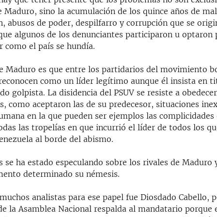
e Maduro, sino la acumulación de los quince años de ma
, abusos de poder, despilfarro y corrupción que se orig
 que algunos de los denunciantes participaron u optaron 
r como el país se hundía.
e Maduro es que entre los partidarios del movimiento bo
reconocen como un líder legítimo aunque él insista en ti
do golpista. La disidencia del PSUV se resiste a obedecer
s, como aceptaron las de su predecesor, situaciones inex
humana en la que pueden ser ejemplos las complicidades 
das las tropelías en que incurrió el líder de todos los q
enezuela al borde del abismo.
 se ha estado especulando sobre los rivales de Maduro 
mento determinado su némesis.
 muchos analistas para ese papel fue Diosdado Cabello, p
 de la Asamblea Nacional respalda al mandatario porque 