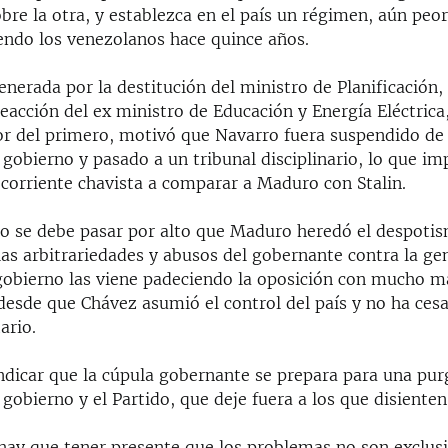
re la otra, y establezca en el país un régimen, aún peor
endo los venezolanos hace quince años.
enerada por la destitución del ministro de Planificación,
reacción del ex ministro de Educación y Energía Eléctrica
or del primero, motivó que Navarro fuera suspendido de l
 gobierno y pasado a un tribunal disciplinario, lo que im
 corriente chavista a comparar a Maduro con Stalin.
o se debe pasar por alto que Maduro heredó el despoti
as arbitrariedades y abusos del gobernante contra la ge
 gobierno las viene padeciendo la oposición con mucho m
 desde que Chávez asumió el control del país y no ha ces
ario.
ndicar que la cúpula gobernante se prepara para una pur
 gobierno y el Partido, que deje fuera a los que disienten
hay que tener presente que los problemas no son exclusi