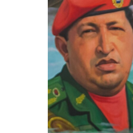
RADIO MARTÍ
ESPECIALES
MULTIMEDIA
ESPECIALES
EDITORIALES
LA REALIDAD DE LA VIVIENDA EN
CUBA
SER VIEJO EN CUBA
KENTU-CUBANO
LOS SANTOS DE HIALEAH
DESINFORMACIÓN RUSA EN
AMÉRICA LATINA
LA INVASIÓN DE RUSIA A UCRANIA