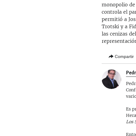
monopolio de l
controla el pa
permitió a Jos
Trotski y a Fi
las cenizas de
representació
Compartir
Pedr
Pedr
Conf
vari
Es p
Hera
Los 
Entr