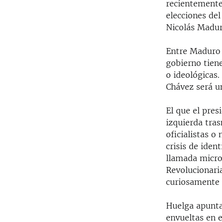
recientemente
elecciones del
Nicolás Madur
Entre Maduro 
gobierno tiene
o ideológicas
Chávez será u
El que el pre
izquierda tras
oficialistas o
crisis de iden
llamada micro
Revolucionaria
curiosamente 
Huelga apuntar
envueltas en e