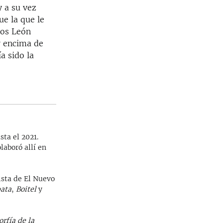
y a su vez
ue la que le
los León
or encima de
a sido la
sta el 2021.
laboró allí en
sta de El Nuevo
ata
,
Boitel
y
orfía de la