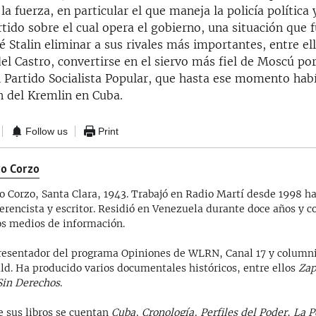
a fuerza, en particular el que maneja la policía política 
rtido sobre el cual opera el gobierno, una situación que f
é Stalin eliminar a sus rivales más importantes, entre el
del Castro, convertirse en el siervo más fiel de Moscú p
l Partido Socialista Popular, que hasta ese momento habí
n del Kremlin en Cuba.
Follow us
Print
o Corzo
o Corzo, Santa Clara, 1943. Trabajó en Radio Martí desde 1998 ha
erencista y escritor. Residió en Venezuela durante doce años y co
os medios de información.
resentador del programa Opiniones de WLRN, Canal 17 y columni
ld. Ha producido varios documentales históricos, entre ellos
Zap
Sin Derechos
.
e sus libros se cuentan
Cuba, Cronología, Perfiles del Poder
,
La P