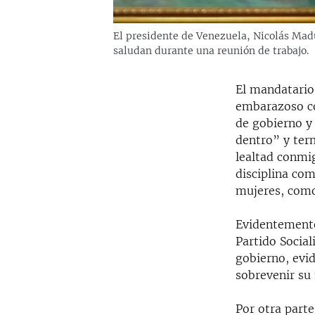
El presidente de Venezuela, Nicolás Madu
saludan durante una reunión de trabajo.
El mandatario
embarazoso co
de gobierno y
dentro” y term
lealtad conmi
disciplina co
mujeres, como
Evidentemente
Partido Social
gobierno, evid
sobrevenir su 
Por otra part