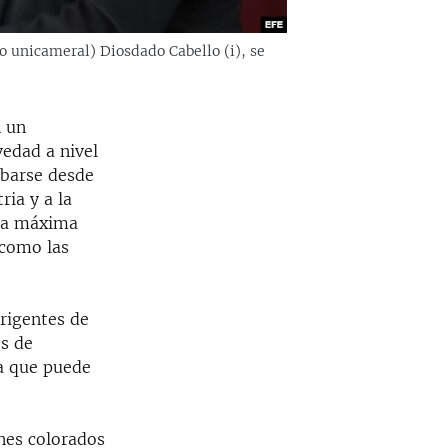
o unicameral) Diosdado Cabello (i), se
n un
edad a nivel
ubarse desde
ria y a la
 la máxima
 como las
rigentes de
es de
la que puede
nes colorados