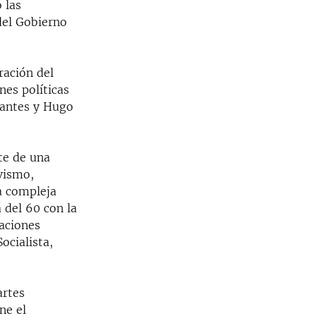
 las
del Gobierno
ración del
nes políticas
nantes y Hugo
te de una
avismo,
na compleja
a del 60 con la
aciones
ocialista,
artes
ne el