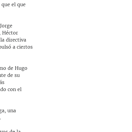
 que el que
 Jorge
, Héctor
a directiva
pulsó a ciertos
smo de Hugo
nte de su
ás
ado con el
ga, una
.
vos de la