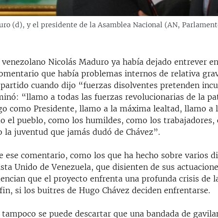
ro (d), y el presidente de la Asamblea Nacional (AN, Parlament
 venezolano Nicolás Maduro ya había dejado entrever e
mentario que había problemas internos de relativa grav
 partido cuando dijo “fuerzas disolventes pretenden inc
inó: “llamo a todas las fuerzas revolucionarias de la pat
go como Presidente, llamo a la máxima lealtad, llamo a
mo el pueblo, como los humildes, como los trabajadores,
 la juventud que jamás dudó de Chávez”.
 ese comentario, como los que ha hecho sobre varios di
ista Unido de Venezuela, que disienten de sus actuacion
encian que el proyecto enfrenta una profunda crisis de 
fin, si los buitres de Hugo Chávez deciden enfrentarse.
e tampoco se puede descartar que una bandada de gavila