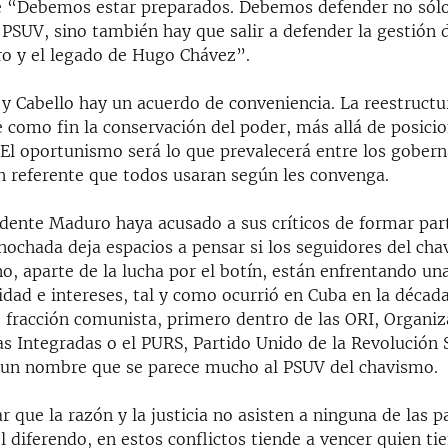
 “Debemos estar preparados. Debemos defender no sólo
 PSUV, sino también hay que salir a defender la gestión 
o y el legado de Hugo Chávez”.
y Cabello hay un acuerdo de conveniencia. La reestructu
 como fin la conservación del poder, más allá de posicio
. El oportunismo será lo que prevalecerá entre los gober
n referente que todos usaran según les convenga.
sidente Maduro haya acusado a sus críticos de formar par
nochada deja espacios a pensar si los seguidores del ch
 no, aparte de la lucha por el botín, están enfrentando u
tidad e intereses, tal y como ocurrió en Cuba en la décad
 fracción comunista, primero dentro de las ORI, Organiz
s Integradas o el PURS, Partido Unido de la Revolución S
un nombre que se parece mucho al PSUV del chavismo.
 que la razón y la justicia no asisten a ninguna de las p
l diferendo, en estos conflictos tiende a vencer quien tie