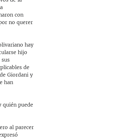
la
inaron con
por no querer
livariano hay
tularse hijo
 sus
plicables de
de Giordani y
ue han
y quién puede
ero al parecer
expresó