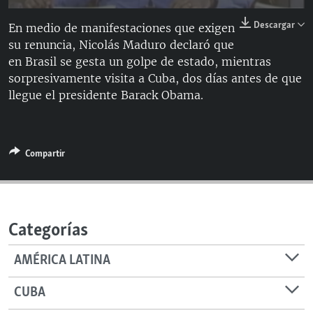
RADIO MARTÍ
Descargar
En medio de manifestaciones que exigen
ESPECIALES
su renuncia, Nicolás Maduro declaró que
en Brasil se gesta un golpe de estado, mientras
MULTIMEDIA
ESPECIALES
sorpresivamente visita a Cuba, dos días antes de que
EDITORIALES
LA REALIDAD DE LA VIVIENDA EN CUBA
llegue el presidente Barack Obama.
SER VIEJO EN CUBA
SÍGUENOS
KENTU-CUBANO
Compartir
LOS SANTOS DE HIALEAH
DESINFORMACIÓN RUSA EN AMÉRICA LATINA
LA INVASIÓN DE RUSIA A UCRANIA
Categorías
AMÉRICA LATINA
CUBA