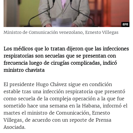
RADIO MARTÍ
ESPECIALES
MULTIMEDIA
ESPECIALES
Ministro de Comunicación venezolano, Ernesto Villegas
EDITORIALES
LA REALIDAD DE LA VIVIENDA EN CUBA
SER VIEJO EN CUBA
Los médicos que lo tratan dijeron que las infecciones
SÍGUENOS
respiratorias son secuelas que se presentan con
KENTU-CUBANO
frecuencia luego de cirugías complicadas, indicó
LOS SANTOS DE HIALEAH
ministro chavista
DESINFORMACIÓN RUSA EN AMÉRICA LATINA
El presidente Hugo Chávez sigue en condición
LA INVASIÓN DE RUSIA A UCRANIA
estable tras una infección respiratoria que presentó
como secuela de la compleja operación a la que fue
sometido hace una semana en la Habana, informó el
martes el ministro de Comunicación, Ernesto
Villegas, de acuerdo con un reporte de Prensa
Asociada.