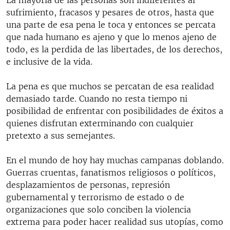
La mayoría de las personas son indiferentes al
RADIO MARTÍ
sufrimiento, fracasos y pesares de otros, hasta que
una parte de esa pena le toca y entonces se percata
ESPECIALES
que nada humano es ajeno y que lo menos ajeno de
MULTIMEDIA
ESPECIALES
todo, es la perdida de las libertades, de los derechos,
e inclusive de la vida.
EDITORIALES
LA REALIDAD DE LA VIVIENDA EN CUBA
SER VIEJO EN CUBA
La pena es que muchos se percatan de esa realidad
SÍGUENOS
demasiado tarde. Cuando no resta tiempo ni
KENTU-CUBANO
posibilidad de enfrentar con posibilidades de éxitos a
LOS SANTOS DE HIALEAH
quienes disfrutan exterminando con cualquier
pretexto a sus semejantes.
DESINFORMACIÓN RUSA EN AMÉRICA LATINA
LA INVASIÓN DE RUSIA A UCRANIA
En el mundo de hoy hay muchas campanas doblando.
Guerras cruentas, fanatismos religiosos o políticos,
desplazamientos de personas, represión
gubernamental y terrorismo de estado o de
organizaciones que solo conciben la violencia
extrema para poder hacer realidad sus utopías, como