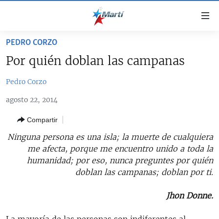
Enlaces
de
accesibilidad
PEDRO CORZO
TITULARES
Ir
Por quién doblan las campanas
al
CUBA
contenido
Pedro Corzo
ESTADOS UNIDOS
principal
CUBA
Ir
agosto 22, 2014
AMÉRICA LATINA
DERECHOS HUMANOS
ESTADOS UNIDOS
a
Compartir
INMIGRACIÓN
la
#11JCUBA, 5 AÑOS DESPUÉS
AMÉRICA 250
navegación
Ninguna persona es una isla; la muerte de cualquiera
MUNDO
INFORME DEL DEPARTAMENTO DE ESTADO DE EEUU
principal
me afecta, porque me encuentro unido a toda la
SOBRE CUBA
DEPORTES
Ir
humanidad; por eso, nunca preguntes por quién
a
doblan las campanas; doblan por ti.
ARTE Y ENTRETENIMIENTO
la
OPINIÓN GRÁFICA
búsqueda
Jhon Donne.
AUDIOVISUALES MARTÍ