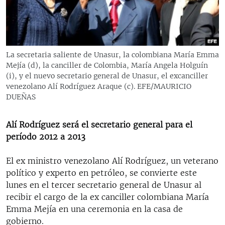
RADIO MARTÍ
ESPECIALES
MULTIMEDIA
ESPECIALES
La secretaria saliente de Unasur, la colombiana María Emma
EDITORIALES
LA REALIDAD DE LA VIVIENDA EN CUBA
Mejía (d), la canciller de Colombia, María Angela Holguín
(i), y el nuevo secretario general de Unasur, el excanciller
SER VIEJO EN CUBA
venezolano Alí Rodríguez Araque (c). EFE/MAURICIO
SÍGUENOS
DUEÑAS
KENTU-CUBANO
LOS SANTOS DE HIALEAH
Alí Rodríguez será el secretario general para el
DESINFORMACIÓN RUSA EN AMÉRICA LATINA
período 2012 a 2013
LA INVASIÓN DE RUSIA A UCRANIA
El ex ministro venezolano Alí Rodríguez, un veterano
político y experto en petróleo, se convierte este
lunes en el tercer secretario general de Unasur al
recibir el cargo de la ex canciller colombiana María
Emma Mejía en una ceremonia en la casa de
gobierno.