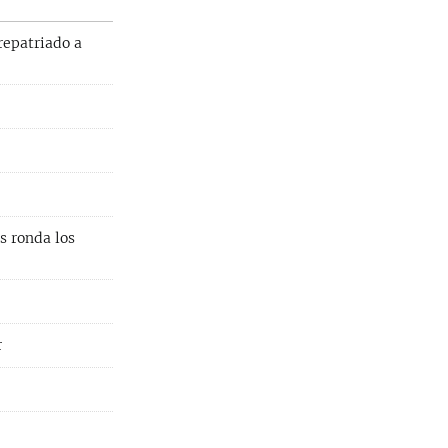
 repatriado a
s ronda los
r