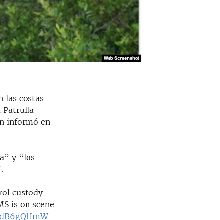
n las costas
 Patrulla
ún informó en
a” y “los
.
rol custody
MS is on scene
/JmdB6gQHmW