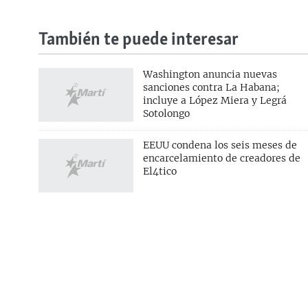
También te puede interesar
Washington anuncia nuevas
sanciones contra La Habana;
incluye a López Miera y Legrá
Sotolongo
SÍGUENOS
EEUU condena los seis meses de
encarcelamiento de creadores de
El4tico
SOBRE MARTÍ NOTICIAS
SERVICIO
Nuestra misión
Boletines
Nuestras normas periodísticas
Podcast