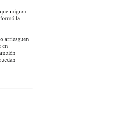
s que migran
nformó la
no arriesguen
s en
También
 puedan