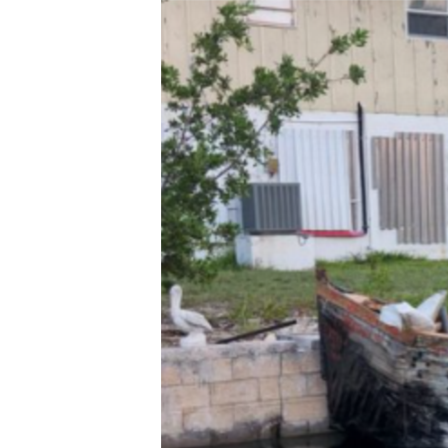
RADIO MARTÍ
ESPECIALES
MULTIMEDIA
ESPECIALES
EDITORIALES
LA REALIDAD DE LA VIVIENDA EN
CUBA
SER VIEJO EN CUBA
KENTU-CUBANO
LOS SANTOS DE HIALEAH
DESINFORMACIÓN RUSA EN
AMÉRICA LATINA
LA INVASIÓN DE RUSIA A UCRANIA