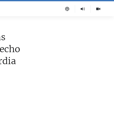
as
recho
rdia