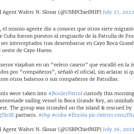
l Agent Walter N. Slosar (@USBPChiefMIP)
July 27, 202
e, el mismo agente dio a conocer que otros siete migrant
 Cuba fueron puestos al resguardo de la Patrulla de Fro
l ser interceptados tras desembarcar en Cayo Boca Grande
l oeste de Cayo Hueso.
lseros viajaban en un “velero casero” que encalló en la is
dos por “compañeros”, señaló el oficial, sin aclarar si q
eron otros balseros o sus compañeros de Patrullas.
nts were taken into
#BorderPatrol
custody this morning
 homemade sailing vessel in Boca Grande Key, an uninhabi
est. The group was stranded on the island & rescued by
DirSE
partners.
#cbp
#cuba
#florida
pic.twitter.com/f
l Agent Walter N. Slosar (@USBPChiefMIP)
July 26, 202