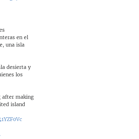
2
es
nteras en el
, una isla
la desierta y
uienes los
 after making
ted island
N41YZF0Vc
2