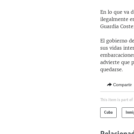
En lo que va 
ilegalmente e
Guardia Coster
El gobierno d
sus vidas int
embarcaciones
advierte que 
quedarse.
Compartir
This item is part of
Cuba
Inmi