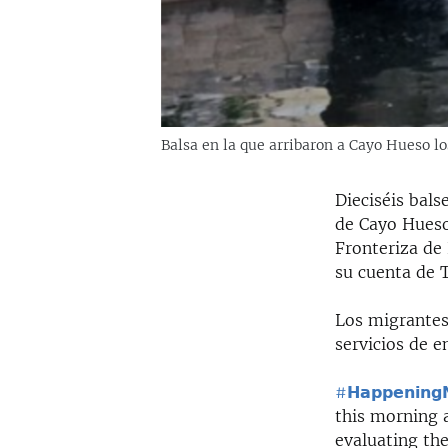
Balsa en la que arribaron a Cayo Hueso l
Dieciséis bals
de Cayo Hueso
Fronteriza de
su cuenta de T
Los migrantes,
servicios de e
#𝗛𝗮𝗽𝗽𝗲𝗻𝗶𝗻𝗴
this morning a
evaluating the