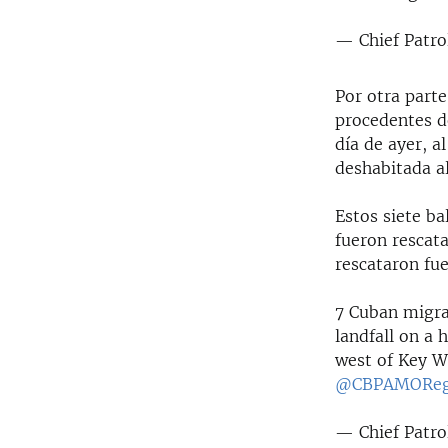
— Chief Patro
Por otra part
procedentes de
día de ayer, a
deshabitada a
Estos siete ba
fueron rescata
rescataron fu
7 Cuban migra
landfall on a
west of Key W
@CBPAMOReg
— Chief Patro