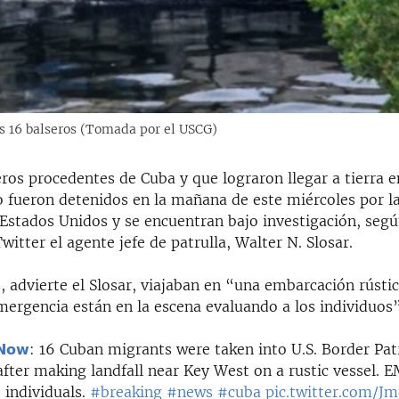
os 16 balseros (Tomada por el USCG)
eros procedentes de Cuba y que lograron llegar a tierra e
 fueron detenidos en la mañana de este miércoles por la
 Estados Unidos y se encuentran bajo investigación, seg
witter el agente jefe de patrulla, Walter N. Slosar.
 advierte el Slosar, viajaban en “una embarcación rústic
mergencia están en la escena evaluando a los individuos”
𝗡𝗼𝘄
: 16 Cuban migrants were taken into U.S. Border Pat
fter making landfall near Key West on a rustic vessel. E
 individuals.
#breaking
#news
#cuba
pic.twitter.com