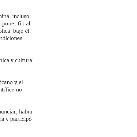
.
hina, incluso
 poner fin al
ica, bajo el
ondiciones
mica y cultural
icano y el
tífice no
nunciar, había
na y participó