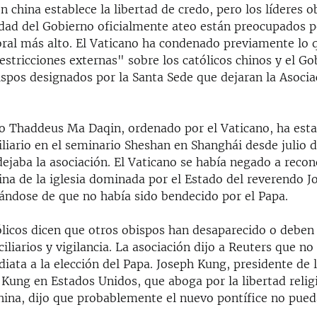
n china establece la libertad de credo, pero los líderes 
lidad del Gobierno oficialmente ateo están preocupados p
ral más alto. El Vaticano ha condenado previamente lo 
estricciones externas" sobre los católicos chinos y el Go
spos designados por la Santa Sede que dejaran la Asocia
no Thaddeus Ma Daqin, ordenado por el Vaticano, ha est
iliario en el seminario Sheshan en Shanghái desde julio 
ejaba la asociación. El Vaticano se había negado a recon
ina de la iglesia dominada por el Estado del reverendo J
ándose de que no había sido bendecido por el Papa.
ólicos dicen que otros obispos han desaparecido o deben 
iliarios y vigilancia. La asociación dijo a Reuters que no
iata a la elección del Papa. Joseph Kung, presidente de 
Kung en Estados Unidos, que aboga por la libertad relig
hina, dijo que probablemente el nuevo pontífice no pued