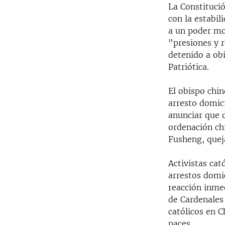
La Constitució
con la estabi
a un poder mo
"presiones y r
detenido a obi
Patriótica.
El obispo chi
arresto domic
anunciar que d
ordenación ch
Fusheng, quej
Activistas cat
arrestos domic
reacción inmed
de Cardenales 
católicos en C
paces.