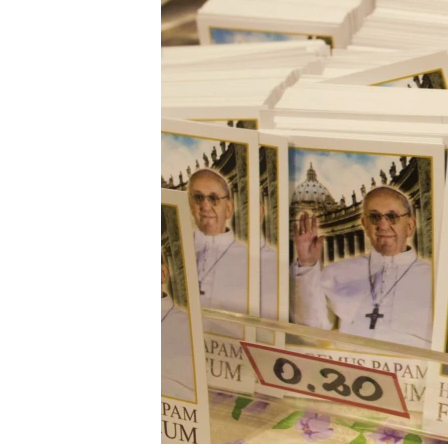
RADIO MARTÍ
ESPECIALES
MULTIMEDIA
ESPECIALES
EDITORIALES
LA REALIDAD DE LA VIVIENDA EN
CUBA
SER VIEJO EN CUBA
KENTU-CUBANO
LOS SANTOS DE HIALEAH
DESINFORMACIÓN RUSA EN
AMÉRICA LATINA
LA INVASIÓN DE RUSIA A UCRANIA