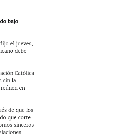
ado bajo
ijo el jueves,
ticano debe
iación Católica
 sin la
 reúnen en
ués de que los
do que corte
Somos sinceros
elaciones