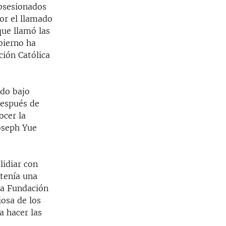
obsesionados
or el llamado
que llamó las
bierno ha
ción Católica
ado bajo
después de
ocer la
oseph Yue
lidiar con
 tenía una
la Fundación
iosa de los
a hacer las