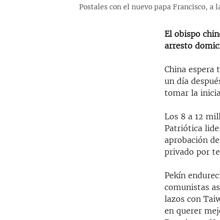
Postales con el nuevo papa Francisco, a l
El obispo chi
arresto domici
China espera t
un día despué
tomar la inici
Los 8 a 12 mil
Patriótica li
aprobación de
privado por te
Pekín endureci
comunistas as
lazos con Tai
en querer mejo