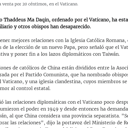
a venta por 20 céntimos, en el Vaticano.
no Thaddeus Ma Daqin, ordenado por el Vaticano, ha est
liario y otros obispos han desaparecido.
ener mejores relaciones con la Iglesia Católica Romana, d
s de la elección de un nuevo Papa, pero señaló que el Va
ativa y poner fin a los lazos diplomáticos con Taiwán.
lones de católicos de China están divididos entre la Asoc
derada por el Partido Comunista, que ha nombrado obispos
l Vaticano, y una iglesia clandestina, cuyos miembros se
mor al control estatal.
ó las relaciones diplomáticas con el Vaticano poco desp
umieron el poder en 1949 y desde entonces ha demanda
wán, al que China considera una provincia separatista. "
rar las relaciones", dijo la portavoz del Ministerio de R