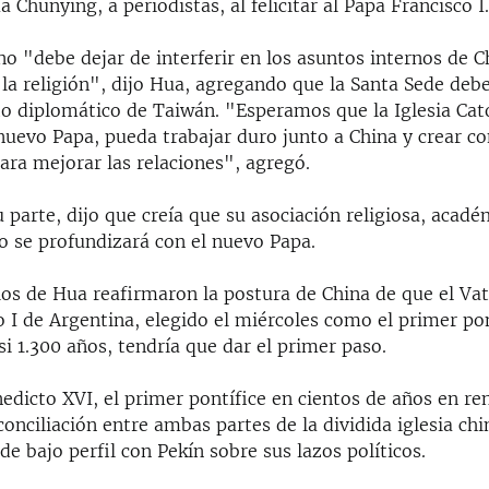
a Chunying, a periodistas, al felicitar al Papa Francisco I
no "debe dejar de interferir en los asuntos internos de C
a religión", dijo Hua, agregando que la Santa Sede debe
o diplomático de Taiwán. "Esperamos que la Iglesia Catól
nuevo Papa, pueda trabajar duro junto a China y crear c
ara mejorar las relaciones", agregó.
 parte, dijo que creía que su asociación religiosa, acadé
o se profundizará con el nuevo Papa.
os de Hua reafirmaron la postura de China de que el Vat
 I de Argentina, elegido el miércoles como el primer pon
i 1.300 años, tendría que dar el primer paso.
edicto XVI, el primer pontífice en cientos de años en re
conciliación entre ambas partes de la dividida iglesia chi
de bajo perfil con Pekín sobre sus lazos políticos.