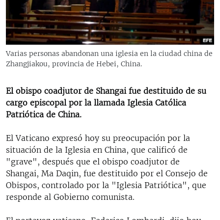
RADIO MARTÍ
ESPECIALES
MULTIMEDIA
ESPECIALES
Varias personas abandonan una iglesia en la ciudad china de
EDITORIALES
LA REALIDAD DE LA VIVIENDA EN CUBA
Zhangjiakou, provincia de Hebei, China.
SER VIEJO EN CUBA
SÍGUENOS
El obispo coadjutor de Shangai fue destituido de su
KENTU-CUBANO
cargo episcopal por la llamada Iglesia Católica
Patriótica de China.
LOS SANTOS DE HIALEAH
DESINFORMACIÓN RUSA EN AMÉRICA LATINA
El Vaticano expresó hoy su preocupación por la
situación de la Iglesia en China, que calificó de
LA INVASIÓN DE RUSIA A UCRANIA
"grave", después que el obispo coadjutor de
Shangai, Ma Daqin, fue destituido por el Consejo de
Obispos, controlado por la "Iglesia Patriótica", que
responde al Gobierno comunista.