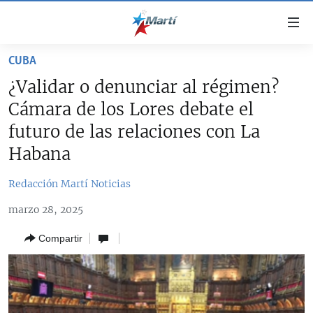
Enlaces
de
accesibilidad
CUBA
TITULARES
Ir
¿Validar o denunciar al régimen?
al
CUBA
Cámara de los Lores debate el
contenido
ESTADOS UNIDOS
principal
CUBA
futuro de las relaciones con La
Ir
AMÉRICA LATINA
Habana
DERECHOS HUMANOS
ESTADOS UNIDOS
a
INMIGRACIÓN
la
#11JCUBA, 5 AÑOS DESPUÉS
AMÉRICA 250
Redacción Martí Noticias
navegación
MUNDO
INFORME DEL DEPARTAMENTO DE ESTADO DE EEUU
principal
marzo 28, 2025
SOBRE CUBA
DEPORTES
Ir
Compartir
a
ARTE Y ENTRETENIMIENTO
la
OPINIÓN GRÁFICA
búsqueda
AUDIOVISUALES MARTÍ