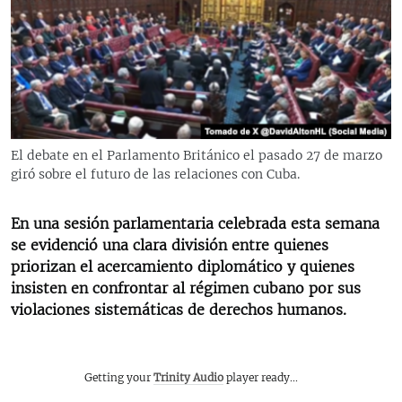
RADIO MARTÍ
ESPECIALES
MULTIMEDIA
ESPECIALES
EDITORIALES
LA REALIDAD DE LA VIVIENDA EN CUBA
SER VIEJO EN CUBA
El debate en el Parlamento Británico el pasado 27 de marzo
SÍGUENOS
giró sobre el futuro de las relaciones con Cuba.
KENTU-CUBANO
LOS SANTOS DE HIALEAH
En una sesión parlamentaria celebrada esta semana
DESINFORMACIÓN RUSA EN AMÉRICA LATINA
se evidenció una clara división entre quienes
priorizan el acercamiento diplomático y quienes
LA INVASIÓN DE RUSIA A UCRANIA
insisten en confrontar al régimen cubano por sus
violaciones sistemáticas de derechos humanos.
Getting your
Trinity Audio
player ready...