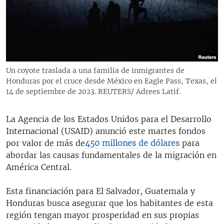
RADIO MARTÍ
ESPECIALES
MULTIMEDIA
ESPECIALES
EDITORIALES
LA REALIDAD DE LA VIVIENDA EN CUBA
Un coyote traslada a una familia de inmigrantes de
Honduras por el cruce desde México en Eagle Pass, Texas, el
SER VIEJO EN CUBA
SÍGUENOS
14 de septiembre de 2023. REUTERS/ Adrees Latif.
KENTU-CUBANO
LOS SANTOS DE HIALEAH
La Agencia de los Estados Unidos para el Desarrollo
Internacional (USAID) anunció este martes fondos
DESINFORMACIÓN RUSA EN AMÉRICA LATINA
por valor de más de
450 millones de dólares
para
LA INVASIÓN DE RUSIA A UCRANIA
abordar las causas fundamentales de la migración en
América Central.
Esta financiación para El Salvador, Guatemala y
Honduras busca asegurar que los habitantes de esta
región tengan mayor prosperidad en sus propias