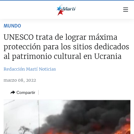
Enlaces
de
accesibilidad
MUNDO
TITULARES
Ir
UNESCO trata de lograr máxima
al
CUBA
protección para los sitios dedicados
contenido
ESTADOS UNIDOS
principal
CUBA
al patrimonio cultural en Ucrania
Ir
AMÉRICA LATINA
DERECHOS HUMANOS
ESTADOS UNIDOS
a
Redacción Martí Noticias
INMIGRACIÓN
la
#11JCUBA, 5 AÑOS DESPUÉS
AMÉRICA 250
marzo 08, 2022
navegación
MUNDO
INFORME DEL DEPARTAMENTO DE ESTADO DE EEUU
principal
SOBRE CUBA
Compartir
DEPORTES
Ir
a
ARTE Y ENTRETENIMIENTO
la
OPINIÓN GRÁFICA
búsqueda
AUDIOVISUALES MARTÍ