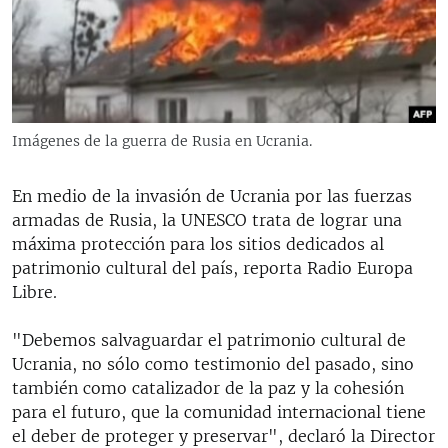
RADIO MARTÍ
ESPECIALES
MULTIMEDIA
ESPECIALES
EDITORIALES
LA REALIDAD DE LA VIVIENDA EN CUBA
Imágenes de la guerra de Rusia en Ucrania.
SER VIEJO EN CUBA
SÍGUENOS
En medio de la invasión de Ucrania por las fuerzas
KENTU-CUBANO
armadas de Rusia, la UNESCO trata de lograr una
LOS SANTOS DE HIALEAH
máxima protección para los sitios dedicados al
patrimonio cultural del país, reporta Radio Europa
DESINFORMACIÓN RUSA EN AMÉRICA LATINA
Libre.
LA INVASIÓN DE RUSIA A UCRANIA
"Debemos salvaguardar el patrimonio cultural de
Ucrania, no sólo como testimonio del pasado, sino
también como catalizador de la paz y la cohesión
para el futuro, que la comunidad internacional tiene
el deber de proteger y preservar", declaró la Director