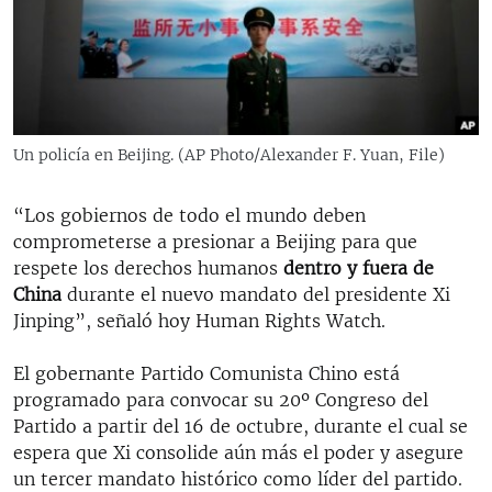
RADIO MARTÍ
ESPECIALES
MULTIMEDIA
ESPECIALES
EDITORIALES
LA REALIDAD DE LA VIVIENDA EN CUBA
Un policía en Beijing. (AP Photo/Alexander F. Yuan, File)
SER VIEJO EN CUBA
SÍGUENOS
“Los gobiernos de todo el mundo deben
KENTU-CUBANO
comprometerse a presionar a Beijing para que
LOS SANTOS DE HIALEAH
respete los derechos humanos
dentro y fuera de
China
durante el nuevo mandato del presidente Xi
DESINFORMACIÓN RUSA EN AMÉRICA LATINA
Jinping”, señaló hoy Human Rights Watch.
LA INVASIÓN DE RUSIA A UCRANIA
El gobernante Partido Comunista Chino está
programado para convocar su 20º Congreso del
Partido a partir del 16 de octubre, durante el cual se
espera que Xi consolide aún más el poder y asegure
un tercer mandato histórico como líder del partido.