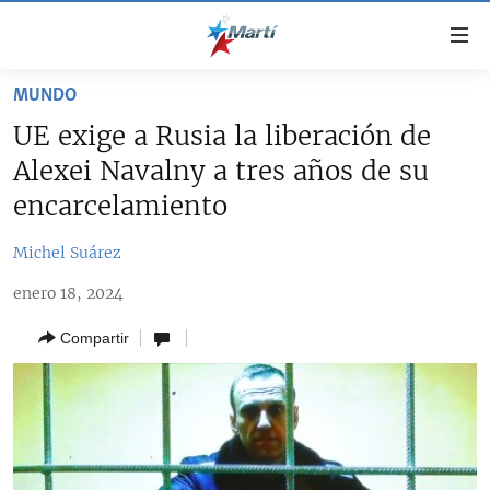
Enlaces
de
accesibilidad
MUNDO
TITULARES
Ir
UE exige a Rusia la liberación de
al
CUBA
Alexei Navalny a tres años de su
contenido
ESTADOS UNIDOS
principal
CUBA
encarcelamiento
Ir
AMÉRICA LATINA
DERECHOS HUMANOS
ESTADOS UNIDOS
a
Michel Suárez
INMIGRACIÓN
la
#11JCUBA, 5 AÑOS DESPUÉS
AMÉRICA 250
enero 18, 2024
navegación
MUNDO
INFORME DEL DEPARTAMENTO DE ESTADO DE EEUU
principal
SOBRE CUBA
Compartir
DEPORTES
Ir
a
ARTE Y ENTRETENIMIENTO
la
OPINIÓN GRÁFICA
búsqueda
AUDIOVISUALES MARTÍ