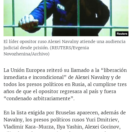
RADIO MARTÍ
ESPECIALES
MULTIMEDIA
ESPECIALES
EDITORIALES
LA REALIDAD DE LA VIVIENDA EN CUBA
El líder opositor ruso Alexei Navalny atiende una audiencia
judicial desde prisión. (REUTERS/Evgenia
SER VIEJO EN CUBA
SÍGUENOS
Novozhenina/Archivo)
KENTU-CUBANO
LOS SANTOS DE HIALEAH
La Unión Europea reiteró su llamado a la “liberación
inmediata e incondicional” de Alexei Navalny y de
DESINFORMACIÓN RUSA EN AMÉRICA LATINA
todos los presos políticos en Rusia, al cumplirse tres
LA INVASIÓN DE RUSIA A UCRANIA
años de que el opositor regresara al país y fuera
“condenado arbitrariamente”.
En la lista exigida por Bruselas aparecen, además de
Navalny, los presos políticos rusos Yuri Dmitriev,
Vladimir Kara-Murza, Ilya Yashin, Alexei Gorinov,