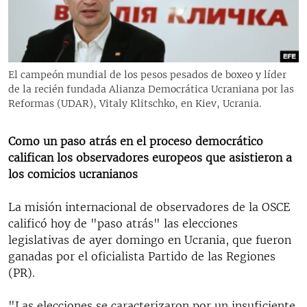
RADIO MARTÍ
ESPECIALES
MULTIMEDIA
ESPECIALES
El campeón mundial de los pesos pesados de boxeo y líder
EDITORIALES
LA REALIDAD DE LA VIVIENDA EN CUBA
de la recién fundada Alianza Democrática Ucraniana por las
Reformas (UDAR), Vitaly Klitschko, en Kiev, Ucrania.
SER VIEJO EN CUBA
SÍGUENOS
KENTU-CUBANO
Como un paso atrás en el proceso democrático
califican los observadores europeos que asistieron a
LOS SANTOS DE HIALEAH
los comicios ucranianos
DESINFORMACIÓN RUSA EN AMÉRICA LATINA
La misión internacional de observadores de la OSCE
LA INVASIÓN DE RUSIA A UCRANIA
calificó hoy de "paso atrás" las elecciones
legislativas de ayer domingo en Ucrania, que fueron
ganadas por el oficialista Partido de las Regiones
(PR).
"Las elecciones se caracterizaron por un insuficiente