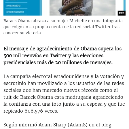
RADIO MARTÍ
ESPECIALES
Barack Obama abraza a su mujer Michelle en una fotografía
MULTIMEDIA
ESPECIALES
que colgó en su propia cuenta de la red social Twitter tras
conocer su victoria.
EDITORIALES
LA REALIDAD DE LA VIVIENDA EN CUBA
SER VIEJO EN CUBA
El mensaje de agradecimiento de Obama supera los
SÍGUENOS
500 mil reenvíos en Twitter y las elecciones
KENTU-CUBANO
presidenciales más de 20 millones de mensajes.
LOS SANTOS DE HIALEAH
La campaña electoral estadounidense y la votación y
DESINFORMACIÓN RUSA EN AMÉRICA LATINA
escrutinio han movilizado a los usuarios de las redes
LA INVASIÓN DE RUSIA A UCRANIA
sociales que han marcado nuevos récords como el
tuit de Barack Obama esta madrugada agradeciendo
la confianza con una foto junto a su esposa y que fue
repicado 606.576 veces.
Según informó Adam Sharp (AdamS) en el blog