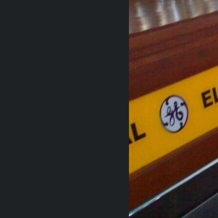
RADIO MARTÍ
ESPECIALES
MULTIMEDIA
ESPECIALES
EDITORIALES
LA REALIDAD DE LA VIVIENDA EN
CUBA
SER VIEJO EN CUBA
KENTU-CUBANO
LOS SANTOS DE HIALEAH
DESINFORMACIÓN RUSA EN
AMÉRICA LATINA
LA INVASIÓN DE RUSIA A UCRANIA