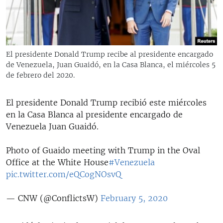
RADIO MARTÍ
ESPECIALES
MULTIMEDIA
ESPECIALES
El presidente Donald Trump recibe al presidente encargado
EDITORIALES
LA REALIDAD DE LA VIVIENDA EN CUBA
de Venezuela, Juan Guaidó, en la Casa Blanca, el miércoles 5
de febrero del 2020.
SER VIEJO EN CUBA
SÍGUENOS
KENTU-CUBANO
El presidente Donald Trump recibió este miércoles
en la Casa Blanca al presidente encargado de
LOS SANTOS DE HIALEAH
Venezuela Juan Guaidó.
DESINFORMACIÓN RUSA EN AMÉRICA LATINA
Photo of Guaido meeting with Trump in the Oval
LA INVASIÓN DE RUSIA A UCRANIA
Office at the White House
#Venezuela
pic.twitter.com/eQCogNOsvQ
— CNW (@ConflictsW)
February 5, 2020