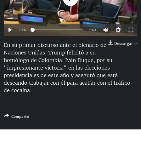
RADIO MARTÍ
ESPECIALES
MULTIMEDIA
ESPECIALES
Auto
0:00
5:03
EDITORIALES
LA REALIDAD DE LA VIVIENDA EN CUBA
144p
Descargar
En su primer discurso ante el plenario de
SER VIEJO EN CUBA
Naciones Unidas, Trump felicitó a su
270p
SÍGUENOS
homólogo de Colombia, Iván Duque, por su
KENTU-CUBANO
360p
"impresionante victoria" en las elecciones
Auto
144p
270p
360p
LOS SANTOS DE HIALEAH
presidenciales de este año y aseguró que está
deseando trabajar con él para acabar con el tráfico
DESINFORMACIÓN RUSA EN AMÉRICA LATINA
de cocaína.
LA INVASIÓN DE RUSIA A UCRANIA
Compartir