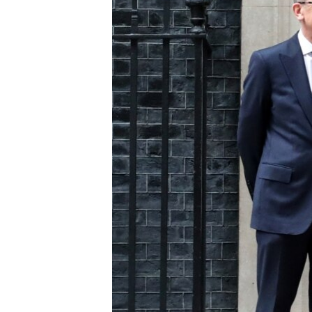
RADIO MARTÍ
ESPECIALES
MULTIMEDIA
ESPECIALES
EDITORIALES
LA REALIDAD DE LA VIVIENDA EN
CUBA
SER VIEJO EN CUBA
KENTU-CUBANO
LOS SANTOS DE HIALEAH
DESINFORMACIÓN RUSA EN
AMÉRICA LATINA
LA INVASIÓN DE RUSIA A UCRANIA