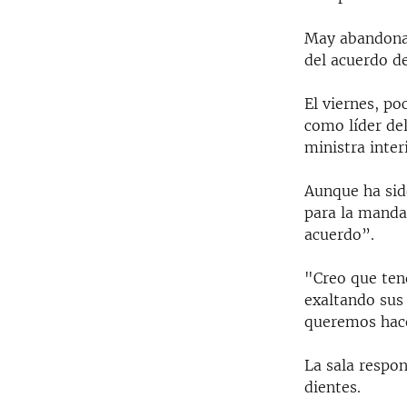
May abandona 
del acuerdo de
El viernes, p
como líder de
ministra inter
Aunque ha sid
para la mandat
acuerdo”.
"Creo que ten
exaltando sus 
queremos hacer
La sala respo
dientes.