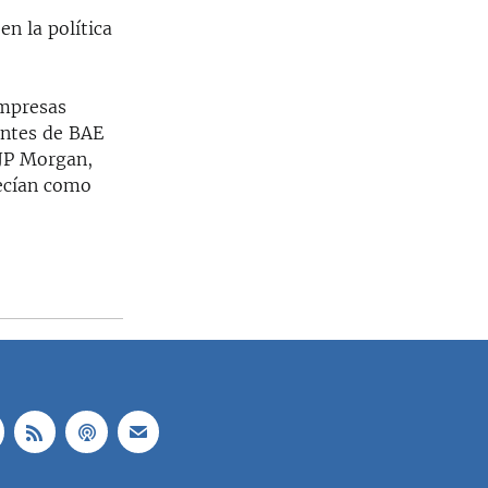
n la política
empresas
tantes de BAE
 JP Morgan,
recían como