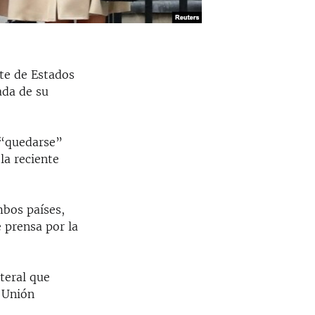
nte de Estados
ada de su
 “quedarse”
la reciente
mbos países,
 prensa por la
teral que
a Unión