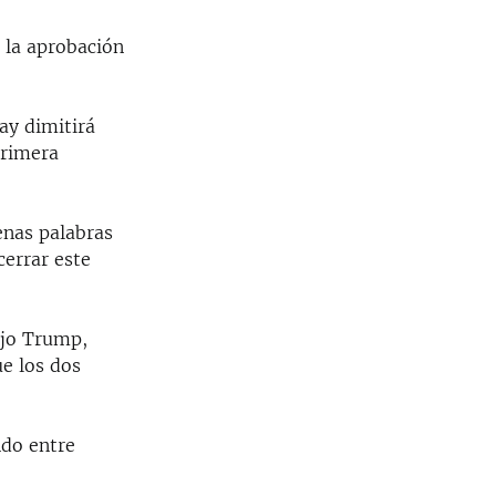
 la aprobación
ay dimitirá
primera
enas palabras
cerrar este
ijo Trump,
ue los dos
ndo entre