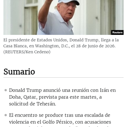
RADIO MARTÍ
ESPECIALES
MULTIMEDIA
ESPECIALES
EDITORIALES
LA REALIDAD DE LA VIVIENDA EN CUBA
El presidente de Estados Unidos, Donald Trump, llega a la
Casa Blanca, en Washington, D.C., el 28 de junio de 2026.
SER VIEJO EN CUBA
SÍGUENOS
(REUTERS/Ken Cedeno)
KENTU-CUBANO
LOS SANTOS DE HIALEAH
Sumario
DESINFORMACIÓN RUSA EN AMÉRICA LATINA
LA INVASIÓN DE RUSIA A UCRANIA
Donald Trump anunció una reunión con Irán en
Doha, Qatar, prevista para este martes, a
solicitud de Teherán.
El encuentro se produce tras una escalada de
violencia en el Golfo Pérsico, con acusaciones