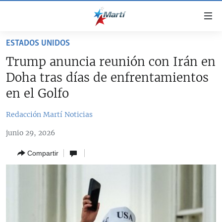
Enlaces
de
accesibilidad
ESTADOS UNIDOS
TITULARES
Ir
Trump anuncia reunión con Irán en
al
CUBA
Doha tras días de enfrentamientos
contenido
ESTADOS UNIDOS
principal
CUBA
en el Golfo
Ir
AMÉRICA LATINA
DERECHOS HUMANOS
ESTADOS UNIDOS
a
Redacción Martí Noticias
INMIGRACIÓN
la
#11JCUBA, 5 AÑOS DESPUÉS
AMÉRICA 250
junio 29, 2026
navegación
MUNDO
INFORME DEL DEPARTAMENTO DE ESTADO DE EEUU
principal
SOBRE CUBA
Compartir
DEPORTES
Ir
a
ARTE Y ENTRETENIMIENTO
la
OPINIÓN GRÁFICA
búsqueda
AUDIOVISUALES MARTÍ