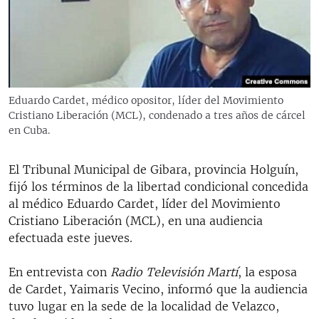
RADIO MARTÍ
ESPECIALES
MULTIMEDIA
ESPECIALES
EDITORIALES
LA REALIDAD DE LA VIVIENDA EN CUBA
Eduardo Cardet, médico opositor, líder del Movimiento
Cristiano Liberación (MCL), condenado a tres años de cárcel
SER VIEJO EN CUBA
SÍGUENOS
en Cuba.
KENTU-CUBANO
LOS SANTOS DE HIALEAH
El Tribunal Municipal de Gibara, provincia Holguín,
fijó los términos de la libertad condicional concedida
DESINFORMACIÓN RUSA EN AMÉRICA LATINA
al médico Eduardo Cardet, líder del Movimiento
LA INVASIÓN DE RUSIA A UCRANIA
Cristiano Liberación (MCL), en una audiencia
efectuada este jueves.
En entrevista con
Radio Televisión Martí
, la esposa
de Cardet, Yaimaris Vecino, informó que la audiencia
tuvo lugar en la sede de la localidad de Velazco,