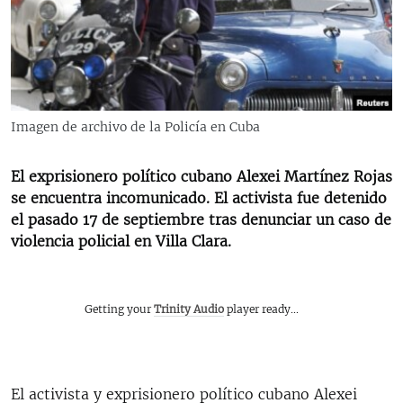
RADIO MARTÍ
ESPECIALES
MULTIMEDIA
ESPECIALES
EDITORIALES
LA REALIDAD DE LA VIVIENDA EN CUBA
Imagen de archivo de la Policía en Cuba
SER VIEJO EN CUBA
SÍGUENOS
El exprisionero político cubano Alexei Martínez Rojas
KENTU-CUBANO
se encuentra incomunicado. El activista fue detenido
LOS SANTOS DE HIALEAH
el pasado 17 de septiembre tras denunciar un caso de
violencia policial en Villa Clara.
DESINFORMACIÓN RUSA EN AMÉRICA LATINA
LA INVASIÓN DE RUSIA A UCRANIA
Getting your
Trinity Audio
player ready...
El activista y exprisionero político cubano Alexei