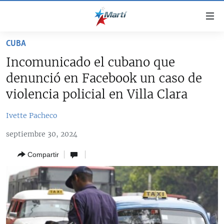
Enlaces
de
accesibilidad
CUBA
TITULARES
Ir
Incomunicado el cubano que
al
CUBA
denunció en Facebook un caso de
contenido
ESTADOS UNIDOS
principal
CUBA
violencia policial en Villa Clara
Ir
AMÉRICA LATINA
DERECHOS HUMANOS
ESTADOS UNIDOS
a
Ivette Pacheco
INMIGRACIÓN
la
#11JCUBA, 5 AÑOS DESPUÉS
AMÉRICA 250
septiembre 30, 2024
navegación
MUNDO
INFORME DEL DEPARTAMENTO DE ESTADO DE EEUU
principal
SOBRE CUBA
Compartir
DEPORTES
Ir
a
ARTE Y ENTRETENIMIENTO
la
OPINIÓN GRÁFICA
búsqueda
AUDIOVISUALES MARTÍ