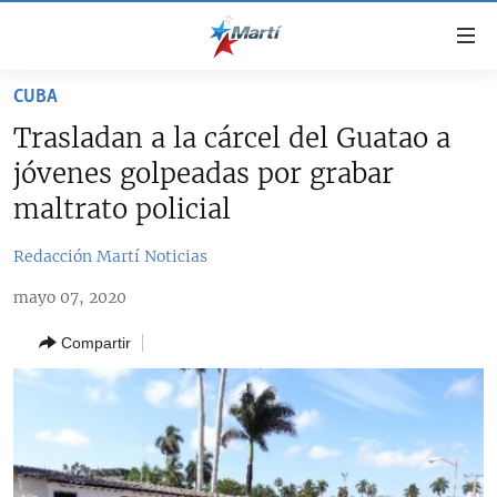
Enlaces
de
accesibilidad
CUBA
TITULARES
Ir
Trasladan a la cárcel del Guatao a
al
CUBA
jóvenes golpeadas por grabar
contenido
ESTADOS UNIDOS
principal
CUBA
maltrato policial
Ir
AMÉRICA LATINA
DERECHOS HUMANOS
ESTADOS UNIDOS
a
Redacción Martí Noticias
INMIGRACIÓN
la
#11JCUBA, 5 AÑOS DESPUÉS
AMÉRICA 250
mayo 07, 2020
navegación
MUNDO
INFORME DEL DEPARTAMENTO DE ESTADO DE EEUU
principal
SOBRE CUBA
Compartir
DEPORTES
Ir
a
ARTE Y ENTRETENIMIENTO
la
OPINIÓN GRÁFICA
búsqueda
AUDIOVISUALES MARTÍ