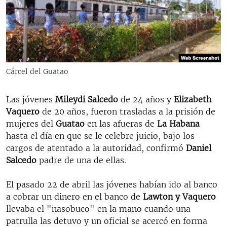
RADIO MARTÍ
ESPECIALES
MULTIMEDIA
ESPECIALES
EDITORIALES
LA REALIDAD DE LA VIVIENDA EN CUBA
Cárcel del Guatao
SER VIEJO EN CUBA
SÍGUENOS
Las jóvenes
Mileydi Salcedo
de 24 años y
Elizabeth
KENTU-CUBANO
Vaquero
de 20 años, fueron trasladas a la prisión de
LOS SANTOS DE HIALEAH
mujeres del
Guatao
en las afueras de
La Habana
hasta el día en que se le celebre juicio, bajo los
DESINFORMACIÓN RUSA EN AMÉRICA LATINA
cargos de atentado a la autoridad, confirmó
Daniel
LA INVASIÓN DE RUSIA A UCRANIA
Salcedo
padre de una de ellas.
El pasado 22 de abril las jóvenes habían ido al banco
a cobrar un dinero en el banco de
Lawton y Vaquero
llevaba el "nasobuco" en la mano cuando una
patrulla las detuvo y un oficial se acercó en forma