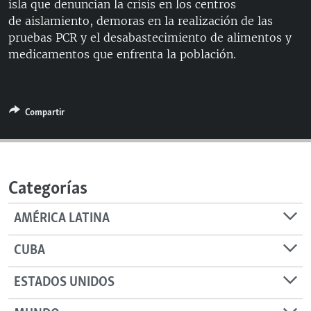
isla que denuncian la crisis en los centros
RADIO MARTÍ
de aislamiento, demoras en la realización de las
ESPECIALES
pruebas PCR y el desabastecimiento de alimentos y
medicamentos que enfrenta la población.
MULTIMEDIA
ESPECIALES
EDITORIALES
LA REALIDAD DE LA VIVIENDA EN CUBA
SER VIEJO EN CUBA
Compartir
SÍGUENOS
KENTU-CUBANO
LOS SANTOS DE HIALEAH
Categorías
DESINFORMACIÓN RUSA EN AMÉRICA LATINA
LA INVASIÓN DE RUSIA A UCRANIA
AMÉRICA LATINA
CUBA
ESTADOS UNIDOS