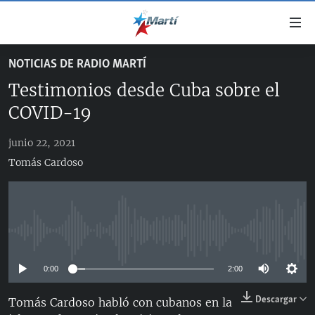
Enlaces
de
accesibilidad
NOTICIAS DE RADIO MARTÍ
TITULARES
Ir
Testimonios desde Cuba sobre el
al
CUBA
contenido
COVID-19
ESTADOS UNIDOS
principal
CUBA
Ir
junio 22, 2021
AMÉRICA LATINA
DERECHOS HUMANOS
ESTADOS UNIDOS
a
Tomás Cardoso
INMIGRACIÓN
la
#11JCUBA, 5 AÑOS DESPUÉS
AMÉRICA 250
navegación
MUNDO
INFORME DEL DEPARTAMENTO DE ESTADO DE EEUU
principal
SOBRE CUBA
DEPORTES
Ir
No media source currently available
a
ARTE Y ENTRETENIMIENTO
la
0:00
2:00
OPINIÓN GRÁFICA
búsqueda
Descargar
AUDIOVISUALES MARTÍ
Tomás Cardoso habló con cubanos en la