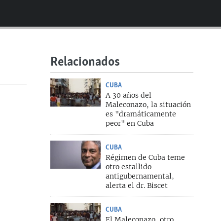
480p
720p
1080p
Relacionados
360p
CUBA
A 30 años del
1080p
Maleconazo, la situación
es "dramáticamente
peor" en Cuba
CUBA
Régimen de Cuba teme
otro estallido
antigubernamental,
alerta el dr. Biscet
CUBA
El Maleconazo, otro