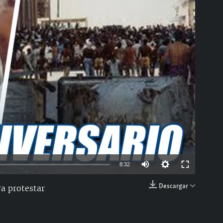
able
Auto
8:32
144p
Descargar
ra protestar
EMBED
240p
360p