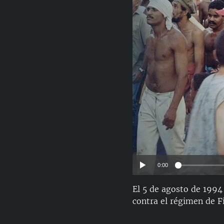
RADIO MARTÍ
ESPECIALES
MULTIMEDIA
ESPECIALES
EDITORIALES
LA REALIDAD DE LA VIVIENDA EN
CUBA
SER VIEJO EN CUBA
KENTU-CUBANO
LOS SANTOS DE HIALEAH
DESINFORMACIÓN RUSA EN
AMÉRICA LATINA
LA INVASIÓN DE RUSIA A UCRANIA
0:00
El 5 de agosto de 1994
contra el régimen de Fi