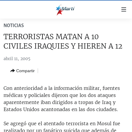
Enlaces
de
accesibilidad
NOTICIAS
TITULARES
Ir
TERRORISTAS MATAN A 10
al
CUBA
CIVILES IRAQUIES Y HIEREN A 12
contenido
ESTADOS UNIDOS
principal
CUBA
abril 11, 2005
Ir
AMÉRICA LATINA
DERECHOS HUMANOS
ESTADOS UNIDOS
a
Compartir
INMIGRACIÓN
la
#11JCUBA, 5 AÑOS DESPUÉS
AMÉRICA 250
navegación
MUNDO
INFORME DEL DEPARTAMENTO DE ESTADO DE EEUU
principal
Con anterioridad a la información militar, fuentes
SOBRE CUBA
DEPORTES
Ir
médicas y policiales dijeron que los dos ataques
a
aparentemente iban dirigidos a tropas de Iraq y
ARTE Y ENTRETENIMIENTO
la
Estados Unidos acantonadas en las dos ciudades.
OPINIÓN GRÁFICA
búsqueda
Se agregó que el atentado terrorista en Mosul fue
AUDIOVISUALES MARTÍ
realizado por un fanático suicida que además de