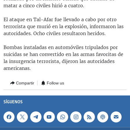
RADIO MARTÍ
matar a cinco civiles hirió a cuatro.
ESPECIALES
El ataque en Tal-Afar fue llevado a cabo por otro
MULTIMEDIA
terrorista que murió en la explosión, informaron las
ESPECIALES
autoridades. Ocho civiles resultaron heridos.
EDITORIALES
LA REALIDAD DE LA VIVIENDA EN CUBA
Bombas instaladas en automóviles tripulados por
SER VIEJO EN CUBA
SÍGUENOS
suicidas se han convertido en las armas favoritas de
KENTU-CUBANO
la insurgencia terrorista, dijeron las autoridades
americanas.
LOS SANTOS DE HIALEAH
DESINFORMACIÓN RUSA EN AMÉRICA LATINA
Compartir
Follow us
LA INVASIÓN DE RUSIA A UCRANIA
SÍGUENOS