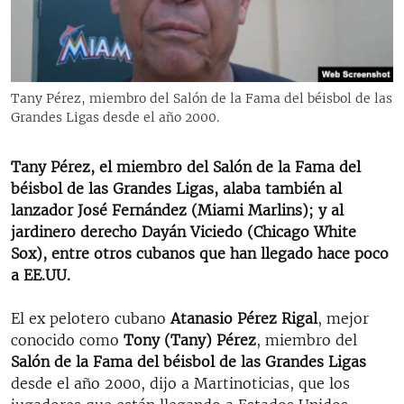
RADIO MARTÍ
ESPECIALES
MULTIMEDIA
ESPECIALES
Tany Pérez, miembro del Salón de la Fama del béisbol de las
EDITORIALES
LA REALIDAD DE LA VIVIENDA EN CUBA
Grandes Ligas desde el año 2000.
SER VIEJO EN CUBA
SÍGUENOS
Tany Pérez, el miembro del Salón de la Fama del
KENTU-CUBANO
béisbol de las Grandes Ligas, alaba también al
lanzador José Fernández (Miami Marlins); y al
LOS SANTOS DE HIALEAH
jardinero derecho Dayán Viciedo (Chicago White
DESINFORMACIÓN RUSA EN AMÉRICA LATINA
Sox), entre otros cubanos que han llegado hace poco
a EE.UU.
LA INVASIÓN DE RUSIA A UCRANIA
El ex pelotero cubano
Atanasio Pérez Rigal
, mejor
conocido como
Tony (Tany) Pérez
, miembro del
Salón de la Fama del béisbol de las Grandes Ligas
desde el año 2000, dijo a Martinoticias, que los