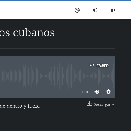
los cubanos
EMBED
able
1:58
Descargar
de dentro y fuera
EMBED