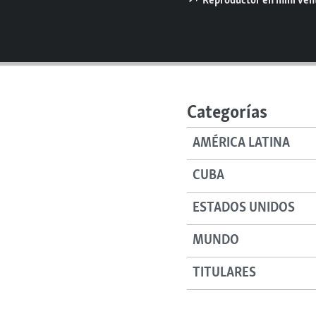
Reproductor en mini ve
RADIO MARTÍ
ESPECIALES
MULTIMEDIA
ESPECIALES
EDITORIALES
LA REALIDAD DE LA VIVIENDA EN
CUBA
Categorías
SER VIEJO EN CUBA
AMÉRICA LATINA
KENTU-CUBANO
LOS SANTOS DE HIALEAH
CUBA
DESINFORMACIÓN RUSA EN
ESTADOS UNIDOS
AMÉRICA LATINA
LA INVASIÓN DE RUSIA A UCRANIA
MUNDO
TITULARES