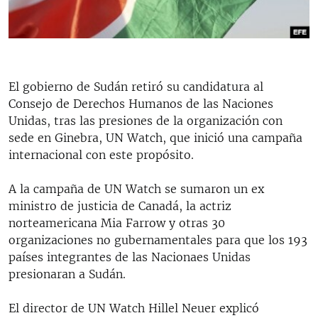
RADIO MARTÍ
ESPECIALES
MULTIMEDIA
ESPECIALES
El gobierno de Sudán retiró su candidatura al
EDITORIALES
LA REALIDAD DE LA VIVIENDA EN CUBA
Consejo de Derechos Humanos de las Naciones
SER VIEJO EN CUBA
Unidas, tras las presiones de la organización con
SÍGUENOS
sede en Ginebra, UN Watch, que inició una campaña
KENTU-CUBANO
internacional con este propósito.
LOS SANTOS DE HIALEAH
A la campaña de UN Watch se sumaron un ex
DESINFORMACIÓN RUSA EN AMÉRICA LATINA
ministro de justicia de Canadá, la actriz
LA INVASIÓN DE RUSIA A UCRANIA
norteamericana Mia Farrow y otras 30
organizaciones no gubernamentales para que los 193
países integrantes de las Nacionaes Unidas
presionaran a Sudán.
El director de UN Watch Hillel Neuer explicó