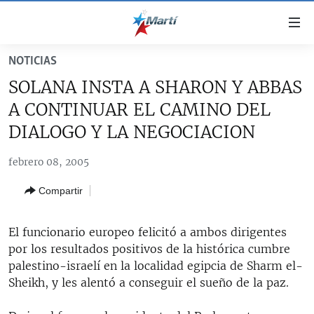
Enlaces
de
accesibilidad
NOTICIAS
TITULARES
Ir
SOLANA INSTA A SHARON Y ABBAS
al
CUBA
A CONTINUAR EL CAMINO DEL
contenido
ESTADOS UNIDOS
principal
CUBA
DIALOGO Y LA NEGOCIACION
Ir
AMÉRICA LATINA
DERECHOS HUMANOS
ESTADOS UNIDOS
a
febrero 08, 2005
INMIGRACIÓN
la
#11JCUBA, 5 AÑOS DESPUÉS
AMÉRICA 250
Compartir
navegación
MUNDO
INFORME DEL DEPARTAMENTO DE ESTADO DE EEUU
principal
SOBRE CUBA
DEPORTES
Ir
El funcionario europeo felicitó a ambos dirigentes
a
por los resultados positivos de la histórica cumbre
ARTE Y ENTRETENIMIENTO
la
palestino-israelí en la localidad egipcia de Sharm el-
OPINIÓN GRÁFICA
búsqueda
Sheikh, y les alentó a conseguir el sueño de la paz.
AUDIOVISUALES MARTÍ