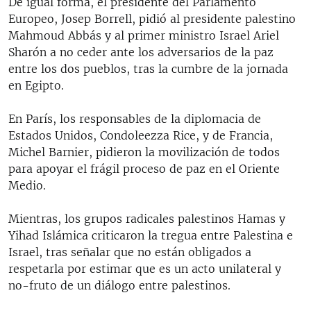
De igual forma, el presidente del Parlamento
RADIO MARTÍ
Europeo, Josep Borrell, pidió al presidente palestino
Mahmoud Abbás y al primer ministro Israel Ariel
ESPECIALES
Sharón a no ceder ante los adversarios de la paz
MULTIMEDIA
ESPECIALES
entre los dos pueblos, tras la cumbre de la jornada
en Egipto.
EDITORIALES
LA REALIDAD DE LA VIVIENDA EN CUBA
SER VIEJO EN CUBA
En París, los responsables de la diplomacia de
SÍGUENOS
Estados Unidos, Condoleezza Rice, y de Francia,
KENTU-CUBANO
Michel Barnier, pidieron la movilización de todos
LOS SANTOS DE HIALEAH
para apoyar el frágil proceso de paz en el Oriente
Medio.
DESINFORMACIÓN RUSA EN AMÉRICA LATINA
LA INVASIÓN DE RUSIA A UCRANIA
Mientras, los grupos radicales palestinos Hamas y
Yihad Islámica criticaron la tregua entre Palestina e
Israel, tras señalar que no están obligados a
respetarla por estimar que es un acto unilateral y
no-fruto de un diálogo entre palestinos.