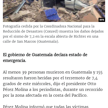
RADIO MARTÍ
ESPECIALES
MULTIMEDIA
ESPECIALES
Fotografía cedida por la Coordinadora Nacional para la
EDITORIALES
LA REALIDAD DE LA VIVIENDA EN CUBA
Reducción de Desastres (Conred) muestra los daños dejados
por el sismo de 7,2 en la escala abierta de Richter en una
SER VIEJO EN CUBA
calle de San Marcos (Guatemala).
SÍGUENOS
KENTU-CUBANO
El gobierno de Guatemala declara estado de
LOS SANTOS DE HIALEAH
emergencia.
DESINFORMACIÓN RUSA EN AMÉRICA LATINA
Al menos 39 personas murieron en Guatemala y 155
LA INVASIÓN DE RUSIA A UCRANIA
resultaron fueron heridas por el terremoto de 7,4
grados de este miércoles, dijo el presidente Otto
Pérez Molina a los periodistas, durante un recorrido
por la zona afectada en la costa del Pacífico.
Pérez Molina informó que todas las víctimas