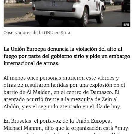
RADIO MARTÍ
ESPECIALES
MULTIMEDIA
ESPECIALES
Observadores de la ONU en Siria.
EDITORIALES
LA REALIDAD DE LA VIVIENDA EN CUBA
SER VIEJO EN CUBA
La Unión Euroepa denuncia la violación del alto al
SÍGUENOS
fuego por parte del gobierno sirio y pide un embargo
KENTU-CUBANO
internacional de armas.
LOS SANTOS DE HIALEAH
Al menos once personas murieron este viernes y
DESINFORMACIÓN RUSA EN AMÉRICA LATINA
otras 22 resultaron heridas por una explosión en el
LA INVASIÓN DE RUSIA A UCRANIA
barrio de Al Maidan, en el centro de Damasco. El
atentado ocurrió frente a la mezquita de Zein al
Abdón, y es el segundo atentado en el día de hoy.
En Bruselas, el portavoz de la Unión Europea,
Michael Mannm, dijo que la organización está "muy