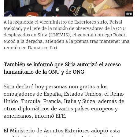
RADIO MARTÍ
ESPECIALES
A la izquierda el viceministro de Exteriores sirio, Faisal
MULTIMEDIA
ESPECIALES
Mekdad, y el jefe de la misión de observadores de la ONU
desplegados en Siria (UNSMIS), el general noruego Robert
EDITORIALES
LA REALIDAD DE LA VIVIENDA EN CUBA
Mood a la derecha, atienden a la prensa tras mantener una
reunión en Damasco, Siri
SER VIEJO EN CUBA
SÍGUENOS
KENTU-CUBANO
También se informó que Siria autorizó el acceso
humanitario de la ONU y de ONG
LOS SANTOS DE HIALEAH
DESINFORMACIÓN RUSA EN AMÉRICA LATINA
Siria declaró hoy personas non gratas a los
embajadores de España, Estados Unidos, el Reino
LA INVASIÓN DE RUSIA A UCRANIA
Unido, Turquía, Francia, Italia y Suiza, además de
otros diplomáticos de varios países europeos y
americanos, informó EFE.
El Ministerio de Asuntos Exteriores adoptó esta