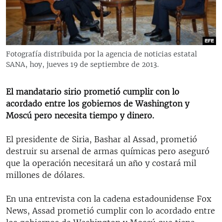
RADIO MARTÍ
ESPECIALES
MULTIMEDIA
ESPECIALES
Fotografía distribuida por la agencia de noticias estatal
EDITORIALES
LA REALIDAD DE LA VIVIENDA EN CUBA
SANA, hoy, jueves 19 de septiembre de 2013.
SER VIEJO EN CUBA
SÍGUENOS
El mandatario sirio prometió cumplir con lo
KENTU-CUBANO
acordado entre los gobiernos de Washington y
Moscú pero necesita tiempo y dinero.
LOS SANTOS DE HIALEAH
DESINFORMACIÓN RUSA EN AMÉRICA LATINA
El presidente de Siria, Bashar al Assad, prometió
destruir su arsenal de armas químicas pero aseguró
LA INVASIÓN DE RUSIA A UCRANIA
que la operación necesitará un año y costará mil
millones de dólares.
En una entrevista con la cadena estadounidense Fox
News, Assad prometió cumplir con lo acordado entre