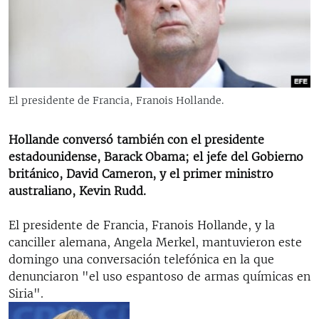
RADIO MARTÍ
ESPECIALES
MULTIMEDIA
ESPECIALES
EDITORIALES
LA REALIDAD DE LA VIVIENDA EN CUBA
El presidente de Francia, Franois Hollande.
SER VIEJO EN CUBA
SÍGUENOS
Hollande conversó también con el presidente
KENTU-CUBANO
estadounidense, Barack Obama; el jefe del Gobierno
LOS SANTOS DE HIALEAH
británico, David Cameron, y el primer ministro
australiano, Kevin Rudd.
DESINFORMACIÓN RUSA EN AMÉRICA LATINA
LA INVASIÓN DE RUSIA A UCRANIA
El presidente de Francia, Franois Hollande, y la
canciller alemana, Angela Merkel, mantuvieron este
domingo una conversación telefónica en la que
denunciaron "el uso espantoso de armas químicas en
Siria".