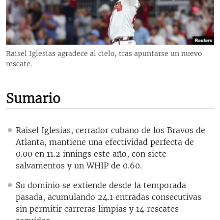
RADIO MARTÍ
ESPECIALES
MULTIMEDIA
ESPECIALES
Raisel Iglesias agradece al cielo, tras apuntarse un nuevo
EDITORIALES
LA REALIDAD DE LA VIVIENDA EN CUBA
rescate.
SER VIEJO EN CUBA
SÍGUENOS
Sumario
KENTU-CUBANO
LOS SANTOS DE HIALEAH
Raisel Iglesias, cerrador cubano de los Bravos de
DESINFORMACIÓN RUSA EN AMÉRICA LATINA
Atlanta, mantiene una efectividad perfecta de
LA INVASIÓN DE RUSIA A UCRANIA
0.00 en 11.2 innings este año, con siete
salvamentos y un WHIP de 0.60.
Su dominio se extiende desde la temporada
pasada, acumulando 24.1 entradas consecutivas
sin permitir carreras limpias y 14 rescates