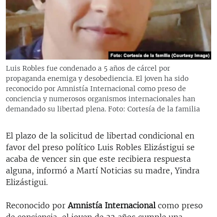
RADIO MARTÍ
ESPECIALES
MULTIMEDIA
ESPECIALES
EDITORIALES
LA REALIDAD DE LA VIVIENDA EN CUBA
Luis Robles fue condenado a 5 años de cárcel por
propaganda enemiga y desobediencia. El joven ha sido
SER VIEJO EN CUBA
SÍGUENOS
reconocido por Amnistía Internacional como preso de
KENTU-CUBANO
conciencia y numerosos organismos internacionales han
demandado su libertad plena. Foto: Cortesía de la familia
LOS SANTOS DE HIALEAH
DESINFORMACIÓN RUSA EN AMÉRICA LATINA
El plazo de la solicitud de libertad condicional en
favor del preso político Luis Robles Elizástigui se
LA INVASIÓN DE RUSIA A UCRANIA
acaba de vencer sin que este recibiera respuesta
alguna, informó a Martí Noticias su madre, Yindra
Elizástigui.
Reconocido por
Amnistía Internacional
como preso
de conciencia, el joven de 32 años cumple una