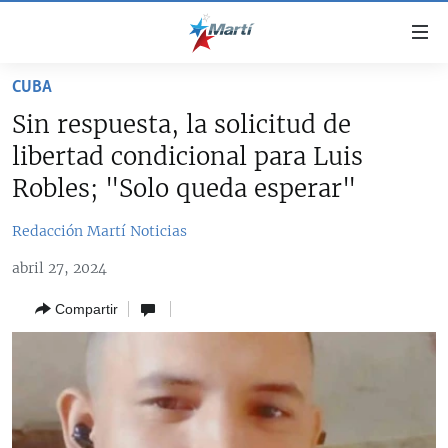
Enlaces
de
accesibilidad
CUBA
TITULARES
Ir
Sin respuesta, la solicitud de
al
CUBA
libertad condicional para Luis
contenido
ESTADOS UNIDOS
principal
CUBA
Robles; "Solo queda esperar"
Ir
AMÉRICA LATINA
DERECHOS HUMANOS
ESTADOS UNIDOS
a
Redacción Martí Noticias
INMIGRACIÓN
la
#11JCUBA, 5 AÑOS DESPUÉS
AMÉRICA 250
abril 27, 2024
navegación
MUNDO
INFORME DEL DEPARTAMENTO DE ESTADO DE EEUU
principal
SOBRE CUBA
Compartir
DEPORTES
Ir
a
ARTE Y ENTRETENIMIENTO
la
OPINIÓN GRÁFICA
búsqueda
AUDIOVISUALES MARTÍ