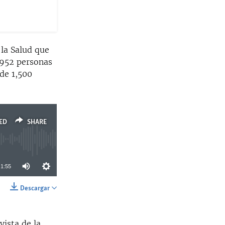
 la Salud que
l 952 personas
de 1,500
ED
SHARE
1:55
Descargar
SHARE
vista de la