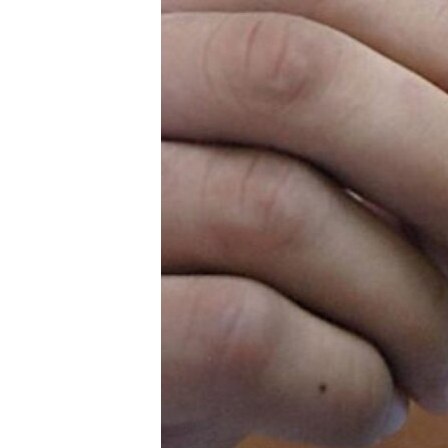
RADIO MARTÍ
ESPECIALES
MULTIMEDIA
ESPECIALES
EDITORIALES
LA REALIDAD DE LA VIVIENDA EN
CUBA
SER VIEJO EN CUBA
KENTU-CUBANO
LOS SANTOS DE HIALEAH
DESINFORMACIÓN RUSA EN
AMÉRICA LATINA
LA INVASIÓN DE RUSIA A UCRANIA