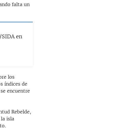
ando falta un
H/SIDA en
bre los
s índices de
o se encuentre
entud Rebelde,
la isla
to.