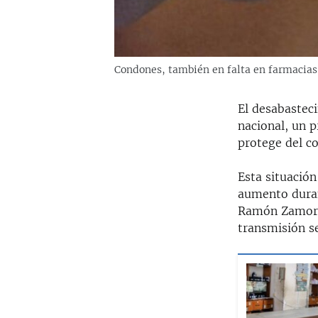
Condones, también en falta en farmacias
El desabasteci
nacional, un 
protege del c
Esta situació
aumento duran
Ramón Zamora.
transmisión s