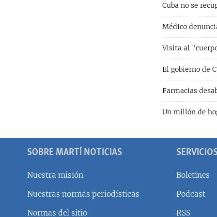
Cuba no se recu
Médico denuncia
Visita al "cuerp
El gobierno de 
Farmacias desab
Un millón de ho
SOBRE MARTÍ NOTICIAS
SERVICIO
Nuestra misión
Boletines
Nuestras normas periodísticas
Podcast
SÍGUENOS
Normas del sitio
RSS