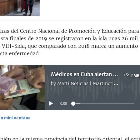
ifras del Centro Nacional de Promoción y Educación para
sta finales de 2019 se registraron en la isla unas 26 mi
n VIH-Sida, que comparado con 2018 marca un aumento 
esta enfermedad.
Médicos en Cuba alertan que falta de condones aumenta riesgo de contraer ETS
EMB
by
Martí Noticias | Martinoticias.com
No media source currently available
0:00
en mini ventana
EMBED
ién en la misma provincia del territorio oriental, el acti