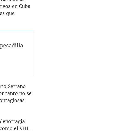
tivos en Cuba
tes que
 pesadilla
rto Serrano
or tanto no se
contagiosas
blenorragia
(como el VIH-