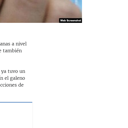
anas a nivel
ue también
 ya tuvo un
n el galeno
ecciones de
s