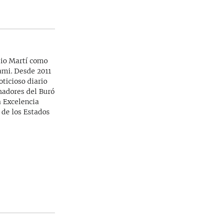
dio Martí como
iami. Desde 2011
ticioso diario
rnadores del Buró
a Excelencia
 de los Estados