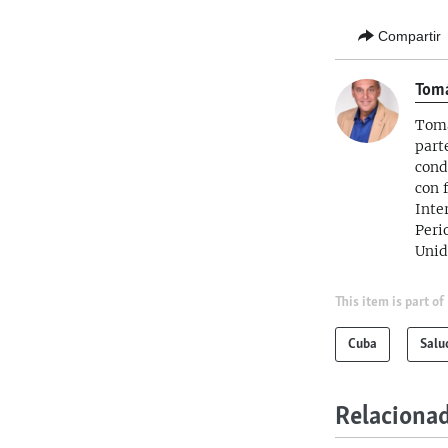
Compartir
Tom
Tomá
part
cond
con 
Inte
Peri
Unid
This item is part of
Cuba
Salu
Relaciona