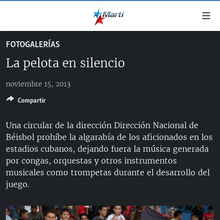
Enlaces
de
accesibilidad
FOTOGALERÍAS
TITULARES
Ir
La pelota en silencio
al
CUBA
contenido
noviembre 15, 2013
ESTADOS UNIDOS
principal
CUBA
Ir
Compartir
AMÉRICA LATINA
DERECHOS HUMANOS
ESTADOS UNIDOS
a
INMIGRACIÓN
la
#11JCUBA, 5 AÑOS DESPUÉS
AMÉRICA 250
Una circular de la dirección Dirección Nacional de
navegación
Béisbol prohíbe la algarabía de los aficionados en los
MUNDO
INFORME DEL DEPARTAMENTO DE ESTADO DE EEUU
principal
estadios cubanos, dejando fuera la música generada
SOBRE CUBA
DEPORTES
Ir
por congas, orquestas y otros instrumentos
a
musicales como trompetas durante el desarrollo del
ARTE Y ENTRETENIMIENTO
la
juego.
OPINIÓN GRÁFICA
búsqueda
AUDIOVISUALES MARTÍ