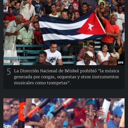
RADIO MARTÍ
ESPECIALES
MULTIMEDIA
ESPECIALES
EDITORIALES
LA REALIDAD DE LA VIVIENDA EN CUBA
SER VIEJO EN CUBA
SÍGUENOS
KENTU-CUBANO
LOS SANTOS DE HIALEAH
5
La Dirección Nacional de Béisbol prohibió "la música
generada por congas, orquestas y otros instrumentos
DESINFORMACIÓN RUSA EN AMÉRICA LATINA
musicales como trompetas".
LA INVASIÓN DE RUSIA A UCRANIA