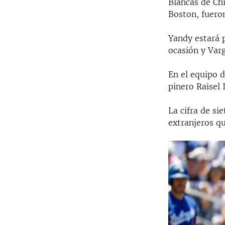
Blancas de Ch
Boston, fueron
Yandy estará 
ocasión y Var
En el equipo 
pinero Raisel 
La cifra de si
extranjeros q