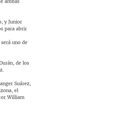
 de ambas
, y Junior
s para abrir
 será uno de
Durán, de los
z.
Ranger Suárez,
zona, el
tor William