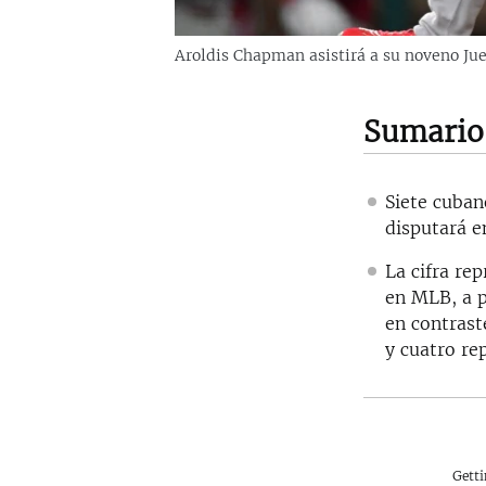
Aroldis Chapman asistirá a su noveno Jue
Sumario
Siete cuban
disputará en
La cifra re
en MLB, a p
en contrast
y cuatro re
Gett