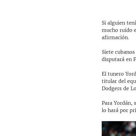
Si alguien ten
mucho ruido e
afirmación.
Siete cubanos 
disputará en F
El tunero Yor
titular del eq
Dodgers de Los
Para Yordán, s
lo hará por pr