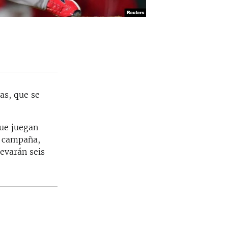
as, que se
que juegan
l campaña,
evarán seis