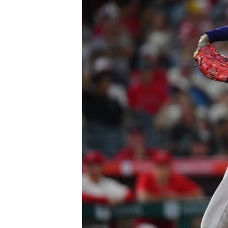
RADIO MARTÍ
ESPECIALES
MULTIMEDIA
ESPECIALES
EDITORIALES
LA REALIDAD DE LA VIVIENDA EN
CUBA
SER VIEJO EN CUBA
KENTU-CUBANO
LOS SANTOS DE HIALEAH
DESINFORMACIÓN RUSA EN
AMÉRICA LATINA
LA INVASIÓN DE RUSIA A UCRANIA