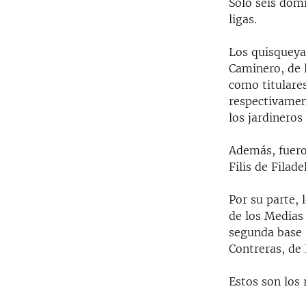
Sólo seis dom
ligas.
Los quisqueya
Caminero, de l
como titulare
respectivamen
los jardineros 
Además, fuero
Filis de Filad
Por su parte, 
de los Medias
segunda base L
Contreras, de
Estos son los 