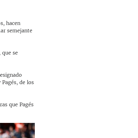
os, hacen
mar semejante
, que se
designado
 Pagés, de los
tras que Pagés