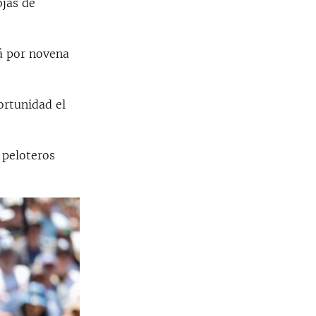
ojas de
á por novena
ortunidad el
 peloteros