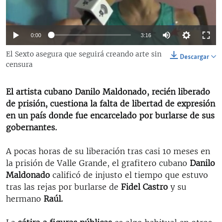
RADIO MARTÍ
ESPECIALES
0:00
3:16
MULTIMEDIA
ESPECIALES
El Sexto asegura que seguirá creando arte sin
Descargar
EDITORIALES
LA REALIDAD DE LA VIVIENDA EN CUBA
censura
SER VIEJO EN CUBA
SÍGUENOS
El artista cubano Danilo Maldonado, recién liberado
KENTU-CUBANO
de prisión, cuestiona la falta de libertad de expresión
en un país donde fue encarcelado por burlarse de sus
LOS SANTOS DE HIALEAH
gobernantes.
DESINFORMACIÓN RUSA EN AMÉRICA LATINA
A pocas horas de su liberación tras casi 10 meses en
LA INVASIÓN DE RUSIA A UCRANIA
la prisión de Valle Grande, el grafitero cubano
Danilo
Maldonado
calificó de injusto el tiempo que estuvo
tras las rejas por burlarse de
Fidel Castro
y su
hermano
Raúl.