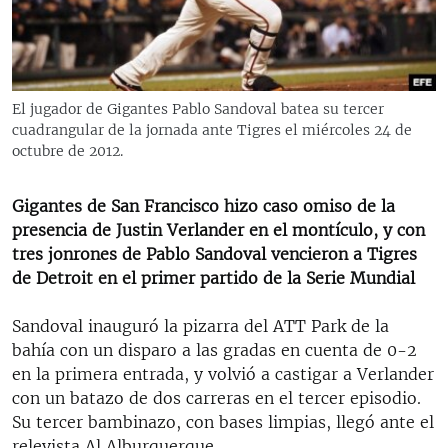
RADIO MARTÍ
ESPECIALES
MULTIMEDIA
ESPECIALES
El jugador de Gigantes Pablo Sandoval batea su tercer
EDITORIALES
LA REALIDAD DE LA VIVIENDA EN CUBA
cuadrangular de la jornada ante Tigres el miércoles 24 de
octubre de 2012.
SER VIEJO EN CUBA
SÍGUENOS
KENTU-CUBANO
Gigantes de San Francisco hizo caso omiso de la
presencia de Justin Verlander en el montículo, y con
LOS SANTOS DE HIALEAH
tres jonrones de Pablo Sandoval vencieron a Tigres
DESINFORMACIÓN RUSA EN AMÉRICA LATINA
de Detroit en el primer partido de la Serie Mundial
LA INVASIÓN DE RUSIA A UCRANIA
Sandoval inauguró la pizarra del ATT Park de la
bahía con un disparo a las gradas en cuenta de 0-2
en la primera entrada, y volvió a castigar a Verlander
con un batazo de dos carreras en el tercer episodio.
Su tercer bambinazo, con bases limpias, llegó ante el
relevista Al Alburquerque.