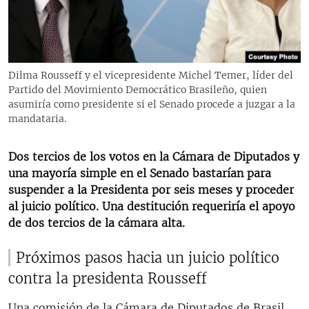
RADIO MARTÍ
ESPECIALES
MULTIMEDIA
ESPECIALES
Dilma Rousseff y el vicepresidente Michel Temer, líder del
EDITORIALES
LA REALIDAD DE LA VIVIENDA EN CUBA
Partido del Movimiento Democrático Brasileño, quien
asumiría como presidente si el Senado procede a juzgar a la
SER VIEJO EN CUBA
mandataria.
SÍGUENOS
KENTU-CUBANO
Dos tercios de los votos en la Cámara de Diputados y
LOS SANTOS DE HIALEAH
una mayoría simple en el Senado bastarían para
DESINFORMACIÓN RUSA EN AMÉRICA LATINA
suspender a la Presidenta por seis meses y proceder
al juicio político. Una destitución requeriría el apoyo
LA INVASIÓN DE RUSIA A UCRANIA
de dos tercios de la cámara alta.
Próximos pasos hacia un juicio político
contra la presidenta Rousseff
Una comisión de la Cámara de Diputados de Brasil