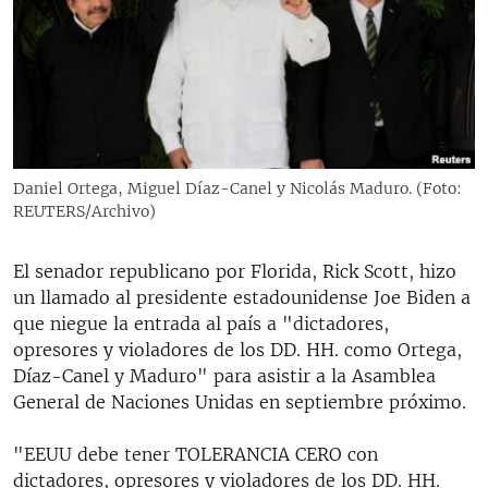
RADIO MARTÍ
ESPECIALES
MULTIMEDIA
ESPECIALES
EDITORIALES
LA REALIDAD DE LA VIVIENDA EN CUBA
SER VIEJO EN CUBA
Daniel Ortega, Miguel Díaz-Canel y Nicolás Maduro. (Foto:
SÍGUENOS
REUTERS/Archivo)
KENTU-CUBANO
LOS SANTOS DE HIALEAH
El senador republicano por Florida, Rick Scott, hizo
DESINFORMACIÓN RUSA EN AMÉRICA LATINA
un llamado al presidente estadounidense Joe Biden a
que niegue la entrada al país a "dictadores,
LA INVASIÓN DE RUSIA A UCRANIA
opresores y violadores de los DD. HH. como Ortega,
Díaz-Canel y Maduro" para asistir a la Asamblea
General de Naciones Unidas en septiembre próximo.
"EEUU debe tener TOLERANCIA CERO con
dictadores, opresores y violadores de los DD. HH.