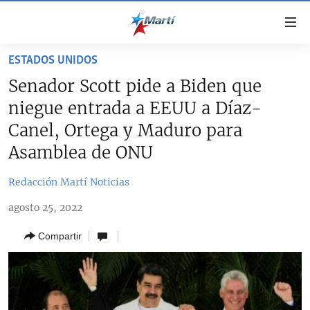
Enlaces
de
accesibilidad
ESTADOS UNIDOS
TITULARES
Ir
Senador Scott pide a Biden que
al
CUBA
niegue entrada a EEUU a Díaz-
contenido
ESTADOS UNIDOS
principal
CUBA
Canel, Ortega y Maduro para
Ir
AMÉRICA LATINA
Asamblea de ONU
DERECHOS HUMANOS
ESTADOS UNIDOS
a
INMIGRACIÓN
la
#11JCUBA, 5 AÑOS DESPUÉS
AMÉRICA 250
Redacción Martí Noticias
navegación
MUNDO
INFORME DEL DEPARTAMENTO DE ESTADO DE EEUU
principal
agosto 25, 2022
SOBRE CUBA
DEPORTES
Ir
Compartir
a
ARTE Y ENTRETENIMIENTO
la
OPINIÓN GRÁFICA
búsqueda
AUDIOVISUALES MARTÍ