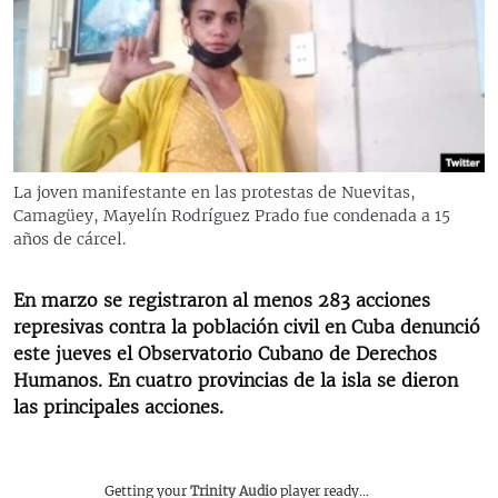
RADIO MARTÍ
ESPECIALES
MULTIMEDIA
ESPECIALES
EDITORIALES
LA REALIDAD DE LA VIVIENDA EN CUBA
SER VIEJO EN CUBA
La joven manifestante en las protestas de Nuevitas,
SÍGUENOS
Camagüey, Mayelín Rodríguez Prado fue condenada a 15
KENTU-CUBANO
años de cárcel.
LOS SANTOS DE HIALEAH
En marzo se registraron al menos 283 acciones
DESINFORMACIÓN RUSA EN AMÉRICA LATINA
represivas contra la población civil en Cuba denunció
LA INVASIÓN DE RUSIA A UCRANIA
este jueves el Observatorio Cubano de Derechos
Humanos. En cuatro provincias de la isla se dieron
las principales acciones.
Getting your
Trinity Audio
player ready...