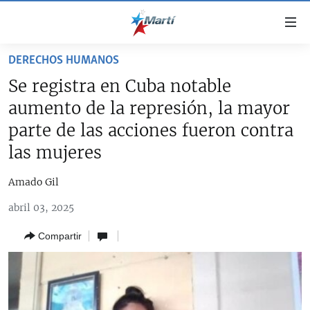
Enlaces
de
accesibilidad
DERECHOS HUMANOS
TITULARES
Ir
Se registra en Cuba notable
al
CUBA
aumento de la represión, la mayor
contenido
ESTADOS UNIDOS
principal
CUBA
parte de las acciones fueron contra
Ir
AMÉRICA LATINA
las mujeres
DERECHOS HUMANOS
ESTADOS UNIDOS
a
INMIGRACIÓN
la
#11JCUBA, 5 AÑOS DESPUÉS
AMÉRICA 250
Amado Gil
navegación
MUNDO
INFORME DEL DEPARTAMENTO DE ESTADO DE EEUU
principal
abril 03, 2025
SOBRE CUBA
DEPORTES
Ir
Compartir
a
ARTE Y ENTRETENIMIENTO
la
OPINIÓN GRÁFICA
búsqueda
AUDIOVISUALES MARTÍ