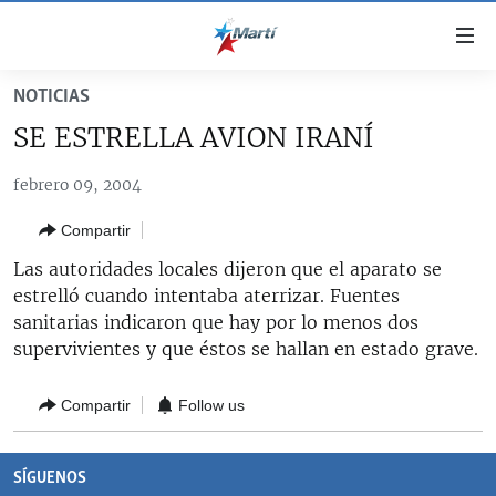
Enlaces
de
accesibilidad
NOTICIAS
TITULARES
Ir
SE ESTRELLA AVION IRANÍ
al
CUBA
contenido
febrero 09, 2004
ESTADOS UNIDOS
principal
CUBA
Ir
Compartir
AMÉRICA LATINA
DERECHOS HUMANOS
ESTADOS UNIDOS
a
Las autoridades locales dijeron que el aparato se
INMIGRACIÓN
la
#11JCUBA, 5 AÑOS DESPUÉS
AMÉRICA 250
estrelló cuando intentaba aterrizar. Fuentes
navegación
MUNDO
INFORME DEL DEPARTAMENTO DE ESTADO DE EEUU
sanitarias indicaron que hay por lo menos dos
principal
SOBRE CUBA
supervivientes y que éstos se hallan en estado grave.
DEPORTES
Ir
a
ARTE Y ENTRETENIMIENTO
Compartir
Follow us
la
OPINIÓN GRÁFICA
búsqueda
AUDIOVISUALES MARTÍ
SÍGUENOS