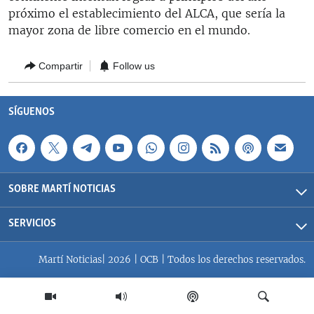
RADIO MARTÍ
próximo el establecimiento del ALCA, que sería la
mayor zona de libre comercio en el mundo.
ESPECIALES
MULTIMEDIA
ESPECIALES
Compartir
Follow us
EDITORIALES
LA REALIDAD DE LA VIVIENDA EN CUBA
SÍGUENOS
SER VIEJO EN CUBA
SÍGUENOS
KENTU-CUBANO
LOS SANTOS DE HIALEAH
DESINFORMACIÓN RUSA EN AMÉRICA LATINA
SOBRE MARTÍ NOTICIAS
LA INVASIÓN DE RUSIA A UCRANIA
SERVICIOS
Martí Noticias| 2026 | OCB | Todos los derechos reservados.