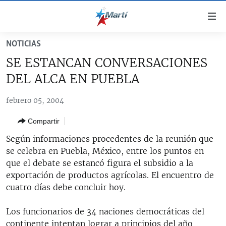
Enlaces
de
accesibilidad
NOTICIAS
TITULARES
Ir
SE ESTANCAN CONVERSACIONES
al
CUBA
DEL ALCA EN PUEBLA
contenido
ESTADOS UNIDOS
principal
CUBA
febrero 05, 2004
Ir
AMÉRICA LATINA
DERECHOS HUMANOS
ESTADOS UNIDOS
a
Compartir
INMIGRACIÓN
la
#11JCUBA, 5 AÑOS DESPUÉS
AMÉRICA 250
navegación
Según informaciones procedentes de la reunión que
MUNDO
INFORME DEL DEPARTAMENTO DE ESTADO DE EEUU
principal
se celebra en Puebla, México, entre los puntos en
SOBRE CUBA
DEPORTES
Ir
que el debate se estancó figura el subsidio a la
a
exportación de productos agrícolas. El encuentro de
ARTE Y ENTRETENIMIENTO
la
cuatro días debe concluir hoy.
OPINIÓN GRÁFICA
búsqueda
Los funcionarios de 34 naciones democráticas del
AUDIOVISUALES MARTÍ
continente intentan lograr a principios del año